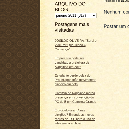
Postado por BLO
ARQUIVO DO
BLOG
Nenhum com
Postagens mais
Postar um 
visitadas
JOSILDO OLIVEIRA: "Serei o
Vice Por Que Tenho A
Confiança"
Empresário pode ser
candidato à prefeitura de
Alagoinha em 2016
Estudante perde bolsa do
Prouni após mãe movimentar
dinheiro em bets
Comitiva de Alagoinha marca
presença em convenção do
PC do B em Campina Grande
É proibido usar IA nas
eleições? Entenda as novas
regras do TSE para o uso da
inteligência artificial