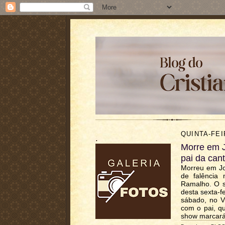
QUINTA-FEI
.
Morre em J
pai da can
Morreu em Jo
de falência 
Ramalho. O s
desta sexta-f
sábado, no Vi
com o pai, qu
show marcará