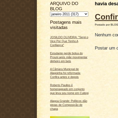
ARQUIVO DO
havia desa
BLOG
Confi
Postagens mais
Postado por BLO
visitadas
Nenhum com
JOSILDO OLIVEIRA: "Serei o
Vice Por Que Tenho A
Confiança"
Postar um 
Estudante perde bolsa do
Prouni após mãe movimentar
dinheiro em bets
A Câmara Municpal de
Alagoinha foi reformada;
Confira antes e depois
Roberto Paulino é
homenageado em conjunto
que leva seu nome em Cuitegi
Alagoa Grande: Políticos dão
pistas de Composição de
chapa