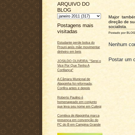
ARQUIVO DO
BLOG
Major també
direção de su
Postagens mais
socialista.
visitadas
Postado por BLO
Estudante perde bolsa do
Nenhum com
Prouni após mãe movimentar
dinheiro em bets
Postar um 
JOSILDO OLIVEIRA: "Serei o
Vice Por Que Tenho A
Confiança"
A Câmara Municpal de
Alagoinha foi reformada;
Confira antes e depois
Roberto Paulino é
homenageado em conjunto
que leva seu nome em Cuitegi
Comitiva de Alagoinha marca
presença em convenção do
PC do B em Campina Grande