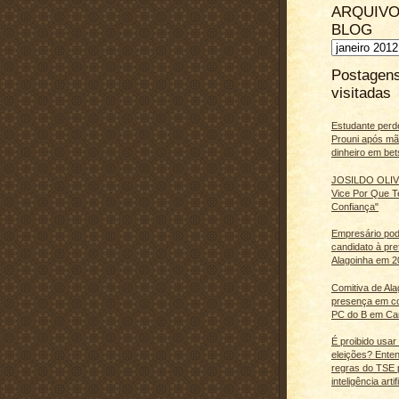
ARQUIVO
BLOG
Postagen
visitadas
Estudante perd
Prouni após m
dinheiro em bet
JOSILDO OLIVE
Vice Por Que T
Confiança"
Empresário pod
candidato à pre
Alagoinha em 2
Comitiva de Al
presença em c
PC do B em Ca
É proibido usar
eleições? Ente
regras do TSE 
inteligência artifi