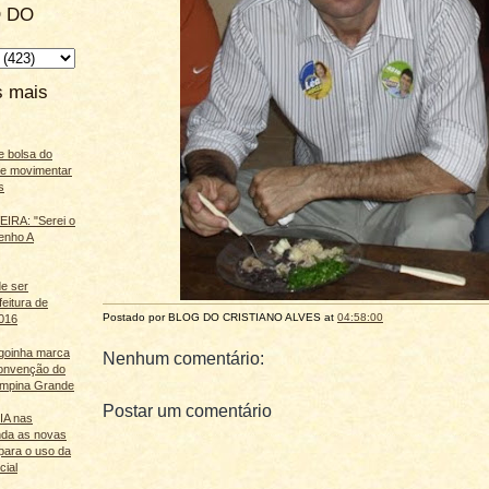
 DO
s mais
e bolsa do
ãe movimentar
s
IRA: "Serei o
enho A
e ser
feitura de
Postado por BLOG DO
CRISTIANO ALVES
at
04:58:00
016
agoinha marca
Nenhum comentário:
onvenção do
mpina Grande
Postar um comentário
 IA nas
nda as novas
para o uso da
cial