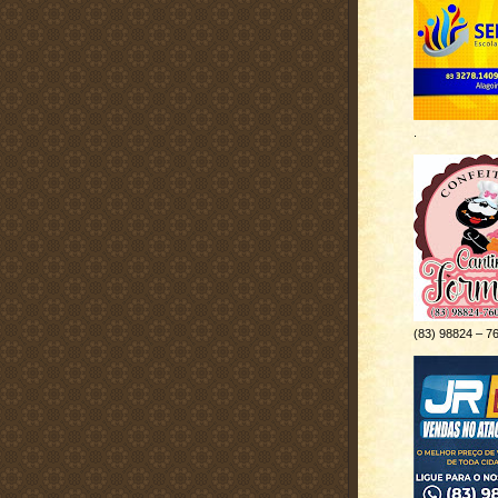
.
(83) 98824 – 7