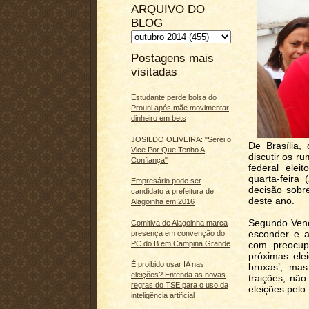
ARQUIVO DO
BLOG
Postagens mais
visitadas
Estudante perde bolsa do
Prouni após mãe movimentar
dinheiro em bets
JOSILDO OLIVEIRA: "Serei o
De Brasília,
Vice Por Que Tenho A
discutir os r
Confiança"
federal elei
quarta-feira
Empresário pode ser
decisão sobr
candidato à prefeitura de
deste ano.
Alagoinha em 2016
Segundo Vene
Comitiva de Alagoinha marca
esconder e a
presença em convenção do
PC do B em Campina Grande
com preocup
próximas ele
É proibido usar IA nas
bruxas’, ma
eleições? Entenda as novas
traições, nã
regras do TSE para o uso da
eleições pel
inteligência artificial