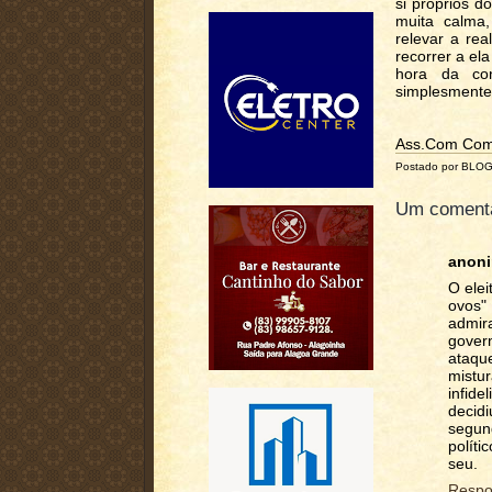
si próprios d
muita calma,
relevar a re
recorrer a el
hora da con
simplesmente 
Ass.Com Comu
Postado por BLO
Um comentá
anon
O elei
ovos"
admir
gover
ataqu
mistur
infid
decid
segun
polít
seu.
Respo