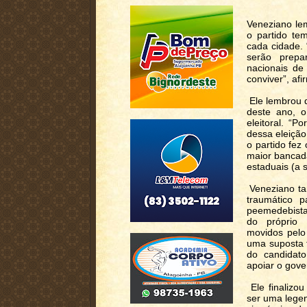
Veneziano le
o partido te
cada cidade. 
serão prepa
nacionais d
conviver”, afi
Ele lembrou q
deste ano, 
eleitoral. “
dessa eleição
o partido fez
maior bancad
estaduais (a
Veneziano tam
traumático p
peemedebista
do próprio 
movidos pelo
uma suposta f
do candidato
apoiar o gove
Ele finalizo
ser uma lege