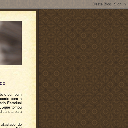
ndo
ando o bumbum
acordo com a
ário Estadual
 ESque tomou
ndicância para
 afastado do