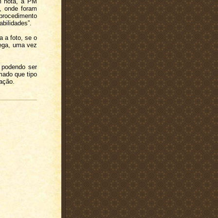
Em nota, a PM
a, onde foram
rocedimento
abilidades”.
a a foto, se o
lega, uma vez
, podendo ser
mado que tipo
ação.