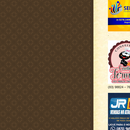
.
(83) 98824 – 7