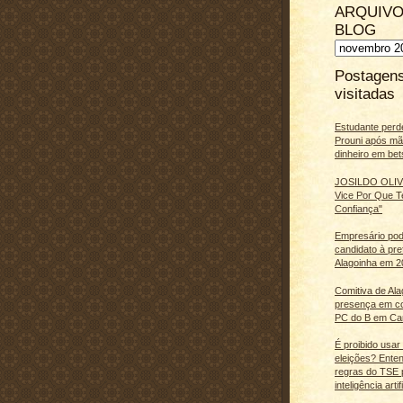
ARQUIVO
BLOG
Postagen
visitadas
Estudante perd
Prouni após m
dinheiro em bet
JOSILDO OLIVE
Vice Por Que T
Confiança"
Empresário pod
candidato à pre
Alagoinha em 2
Comitiva de Al
presença em c
PC do B em Ca
É proibido usar
eleições? Ente
regras do TSE 
inteligência artifi