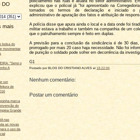
policiamento nas ruas e atuará no setor administrativo. 
 DO
explicou que o policial já "foi apresentado na Corregedori
tomados os termos de declaração e iniciado o p
administrativo de apuração dos fatos e atribuição de respons
A polícia disse que apura ainda o local e a data onde foi tirad
s mais
militar estava a trabalho e também na companhia de um co
que o patrulhamento sempre é feito em duplas.
A previsão para a conclusão da sindicância é de 30 dias
e bolsa do
prorrogado por mais 20 caso haja necessidade. Não foi infor
ãe movimentar
de punição o soldado pode sofrer em decorrência da investig
s
G1
IRA: "Serei o
enho A
Postado por BLOG DO
CRISTIANO ALVES
at
18:22:00
Nenhum comentário:
e ser
feitura de
016
Postar um comentário
agoinha marca
onvenção do
mpina Grande
 IA nas
nda as novas
para o uso da
cial