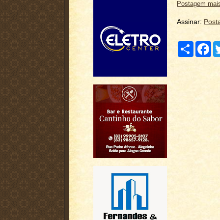
Postagem mais
Assinar:
Post
C
F
o
a
m
c
p
e
a
b
r
o
t
o
i
k
l
h
a
r