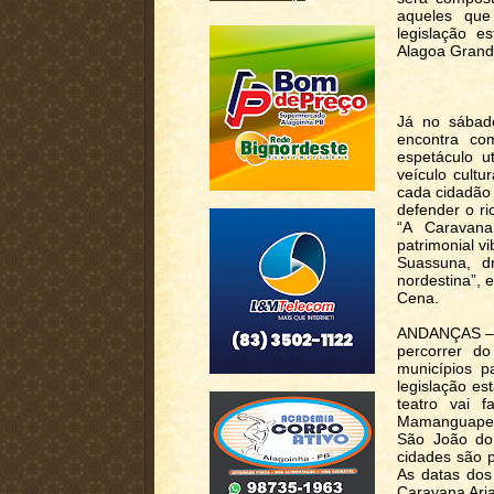
aqueles que
legislação e
Alagoa Grand
Já no sábad
encontra co
espetáculo u
veículo cultu
cada cidadão 
defender o ri
“A Caravan
patrimonial 
Suassuna, dr
nordestina”, 
Cena.
ANDANÇAS – A
percorrer d
municípios p
legislação es
teatro vai f
Mamanguape, 
São João do 
cidades são 
As datas dos
Caravana Ari