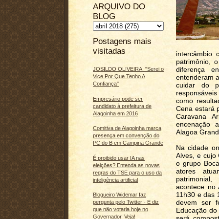
ARQUIVO DO
BLOG
Postagens mais
visitadas
intercâmbio
patrimônio, o
diferença e
JOSILDO OLIVEIRA: "Serei o
Vice Por Que Tenho A
entenderam a
Confiança"
cuidar do p
responsáveis
Empresário pode ser
como resulta
candidato à prefeitura de
Cena estará 
Alagoinha em 2016
Caravana Ar
encenação a
Comitiva de Alagoinha marca
Alagoa Grand
presença em convenção do
PC do B em Campina Grande
Na cidade on
Alves, e cujo
É proibido usar IA nas
o grupo Boca 
eleições? Entenda as novas
atores atu
regras do TSE para o uso da
patrimonial
inteligência artificial
acontece no 
11h30 e das 1
Blogueiro Widemar faz
devem ser fe
pergunta pelo Twitter - E diz
Educação do 
que não votaria hoje no
Governador. Veja!
será compost