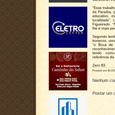
“Esse trabalh
da Paraíba, 
educativo, m
localidade”,
Figueiredo. 
lhe é mais pe
Segundo lembr
bonecos, uma 
“o Boca de 
reconhecimen
tendo como
referência da
Zero 83
Postado por BLO
Nenhum com
Postar um 