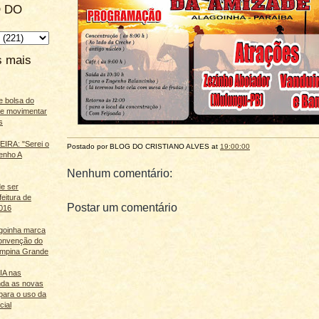
 DO
s mais
e bolsa do
ãe movimentar
s
IRA: "Serei o
Postado por BLOG DO
CRISTIANO ALVES
at
19:00:00
enho A
Nenhum comentário:
e ser
feitura de
Postar um comentário
016
agoinha marca
onvenção do
mpina Grande
 IA nas
nda as novas
para o uso da
cial