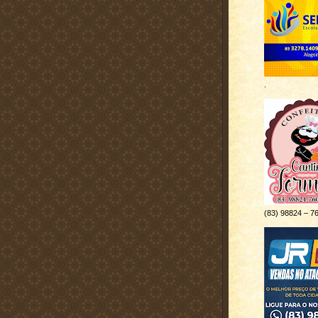
.
(83) 98824 – 7