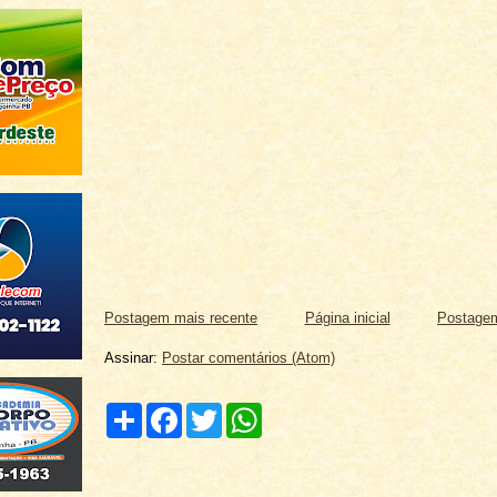
Postagem mais recente
Página inicial
Postagem
Assinar:
Postar comentários (Atom)
C
F
T
W
o
a
w
h
m
c
i
a
p
e
t
t
a
b
t
s