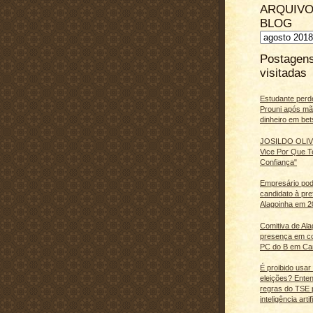
ARQUIVO
BLOG
Postagen
visitadas
Estudante perd
Prouni após m
dinheiro em bet
JOSILDO OLIVE
Vice Por Que T
Confiança"
Empresário pod
candidato à pre
Alagoinha em 2
Comitiva de Al
presença em c
PC do B em Ca
É proibido usar
eleições? Ente
regras do TSE 
inteligência artifi