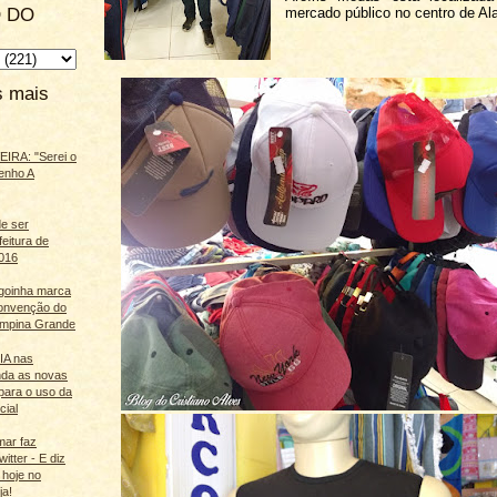
 DO
mercado público no centro de Al
s mais
IRA: "Serei o
enho A
e ser
feitura de
016
agoinha marca
onvenção do
mpina Grande
 IA nas
nda as novas
para o uso da
cial
mar faz
itter - E diz
 hoje no
ja!