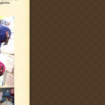
agoinha
.