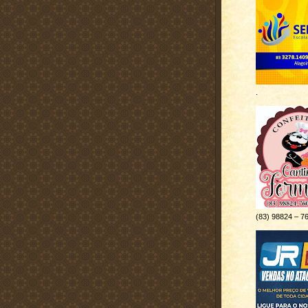
.
(83) 98824 – 7