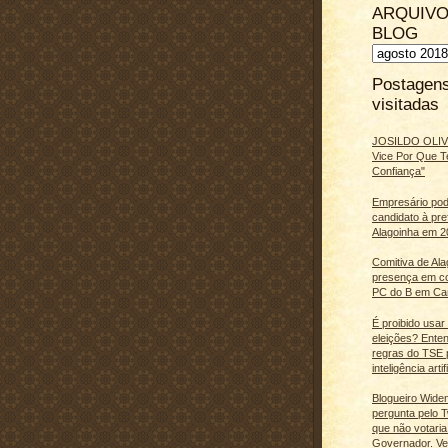
ARQUIVO
BLOG
Postagen
visitadas
JOSILDO OLIVE
Vice Por Que T
Confiança"
Empresário pod
candidato à pre
Alagoinha em 2
Comitiva de Al
presença em c
PC do B em Ca
É proibido usar
eleições? Ente
regras do TSE 
inteligência artifi
Blogueiro Wide
pergunta pelo Tw
que não votaria
Governador. Ve