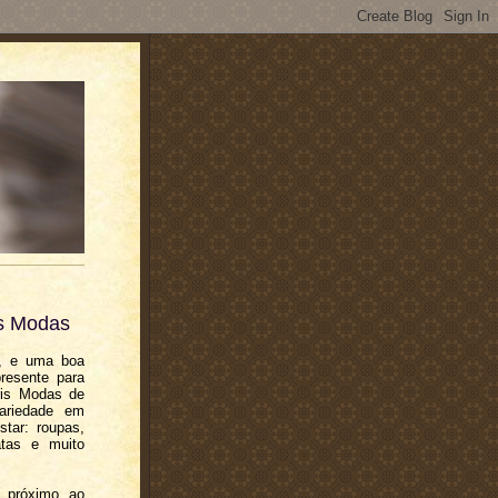
is Modas
o, e uma boa
resente para
íris Modas de
ariedade em
star: roupas,
atas e muito
a próximo ao