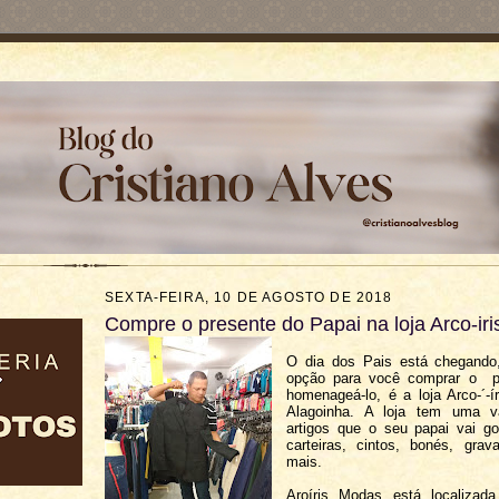
SEXTA-FEIRA, 10 DE AGOSTO DE 2018
Compre o presente do Papai na loja Arco-ir
O dia dos Pais está chegand
opção para você comprar o p
homenageá-lo, é a loja Arco-´-
Alagoinha. A loja tem uma v
artigos que o seu papai vai go
carteiras, cintos, bonés, grav
mais.
Aroíris Modas está localizad