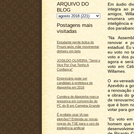
ARQUIVO DO
Em áudio div
integra ao p
BLOG
amigos, Will
enumera uma
inteligência 
Postagens mais
dos paraiban
visitadas
“Na Assembl
renovar e p
Estudante perde bolsa do
Prouni após mãe movimentar
estadual. Eu 
dinheiro em bets
eu voto no ta
voto e dos p
JOSILDO OLIVEIRA: "Serei o
agora e ser
Vice Por Que Tenho A
voto em Céli
Confiança"
Willames.
Empresário pode ser
O ex-veread
candidato à prefeitura de
Azevêdo a go
Alagoinha em 2016
a renovação 
e obras do g
Comitiva de Alagoinha marca
de renovarmo
presença em convenção do
que é bom na
PC do B em Campina Grande
votar para go
É proibido usar IA nas
“Eu voto em
eleições? Entenda as novas
homem que te
regras do TSE para o uso da
desenvolvime
inteligência artificial
de Ricardo Co