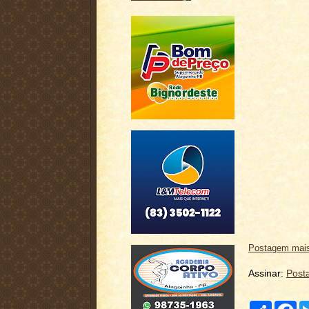
Postagem mais
Assinar:
Post
C
F