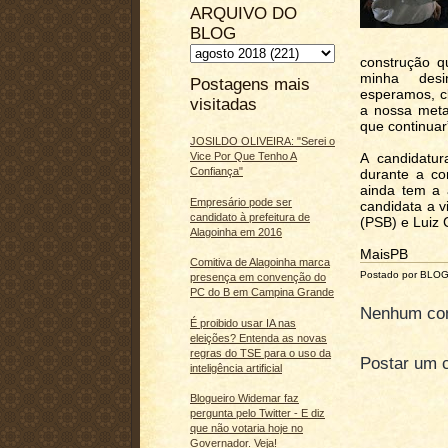
ARQUIVO DO
BLOG
construção q
minha desi
Postagens mais
esperamos, cl
visitadas
a nossa meta
que continuar
JOSILDO OLIVEIRA: "Serei o
Vice Por Que Tenho A
A candidatu
Confiança"
durante a co
ainda tem a 
Empresário pode ser
candidata a v
candidato à prefeitura de
(PSB) e Luiz
Alagoinha em 2016
MaisPB
Comitiva de Alagoinha marca
Postado por BLO
presença em convenção do
PC do B em Campina Grande
Nenhum com
É proibido usar IA nas
eleições? Entenda as novas
regras do TSE para o uso da
Postar um 
inteligência artificial
Blogueiro Widemar faz
pergunta pelo Twitter - E diz
que não votaria hoje no
Governador. Veja!