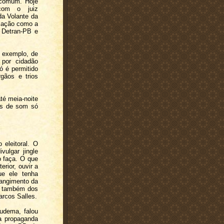
 comum. Hoje
 com o juiz
da Volante da
ização como a
 Detran-PB e
r exemplo, de
por cidadão
ó é permitido
rgãos e trios
té meia-noite
os de som só
 eleitoral. O
vulgar jingle
 o faça. O que
erior, ouvir a
ue ele tenha
trangimento da
mo também dos
arcos Salles.
udema, falou
a propaganda