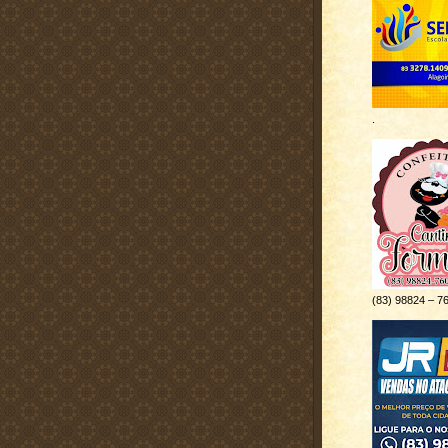
.
(83) 98824 – 7