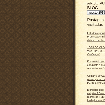
ARQUIVO
BLOG
Postagen
visitadas
Estudante perd
Prouni após m
dinheiro em bet
JOSILDO OLIVE
Vice Por Que T
Confiança"
Empresário pod
candidato à pre
Alagoinha em 2
Comitiva de Al
presença em c
PC do B em Ca
É proibido usar
eleições? Ente
regras do TSE 
inteligência artifi