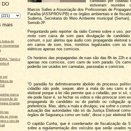
candidato por cidadão
 DO
estiveram reunidos
Marcos Salles a Associação dos Profissionais de Propagan
Paraíba (ASSPROV-PB) e os órgãos ambientais e de fiscal
Sudema, Secretaria do Meio Ambiente municipal (Seman),
Semob-JP.
s mais
Perguntando pelo repórter da rádio Correio sobre o uso, po
moto com caixa de som para divulgação de candidato 
comum, o juiz alertou que áudio com propaganda eleitoral s
e bolsa do
em carros de som, trios, minitrios legalizados com os ó
ãe movimentar
elétricos apenas nos comícios.
s
Os horários das propagandas de ruas são das 8h às 22h e a
IRA: "Serei o
apenas nos comícios, com carro de som parado. Os carr
enho A
poderão ser usados em carreatas, passeatas e comícios.
e ser
feitura de
“O paredão foi definitivamente abolido do processo político
016
cidadão não pode, sequer, abrir a mala do seu carro e di
eleitoral porque a lei não permite que o cidadão, por si só,
agoinha marca
ele pode fazer é, se fechar os vidros e não provocar som ext
onvenção do
propaganda do candidato ou do partido ou coligação q
mpina Grande
preferência. Mas, abriu a mala e divulgou, vai sofrer o cons
autuação das autoridades não só da Justiça Eleitoral co
 IA nas
órgãos de Segurança como um todo”, disse o juiz eleitoral M
nda as novas
para o uso da
O capitão Cunha, que é coordenador de fiscalização da S
cial
sobre a regulamentação dos veículos que serão usados n