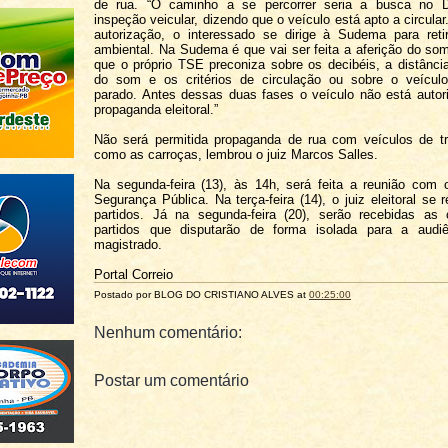
de rua. “O caminho a se percorrer seria a busca no 
inspeção veicular, dizendo que o veículo está apto a circula
autorização, o interessado se dirige à Sudema para reti
ambiental. Na Sudema é que vai ser feita a aferição do so
que o próprio TSE preconiza sobre os decibéis, a distânc
do som e os critérios de circulação ou sobre o veícul
parado. Antes dessas duas fases o veículo não está autor
propaganda eleitoral.”
Não será permitida propaganda de rua com veículos de tr
como as carroças, lembrou o juiz Marcos Salles.
Na segunda-feira (13), às 14h, será feita a reunião com
Segurança Pública. Na terça-feira (14), o juiz eleitoral se
partidos. Já na segunda-feira (20), serão recebidas as 
partidos que disputarão de forma isolada para a aud
magistrado.
Portal Correio
Postado por BLOG DO
CRISTIANO ALVES
at
00:25:00
Nenhum comentário:
Postar um comentário