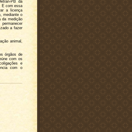
Detran-PB da
r. E com essa
rar a licença
m, mediante o
ia da medição
o permanecer
izado a fazer
ação animal,
 os órgãos de
 reúne com os
coligações e
iência com o