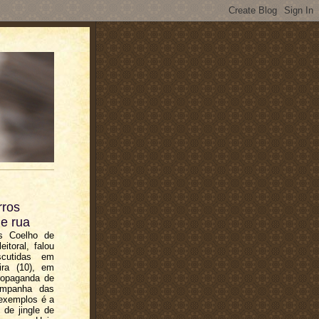
rros
de rua
os Coelho de
itoral, falou
scutidas em
ira (10), em
ropaganda de
ampanha das
exemplos é a
 de jingle de