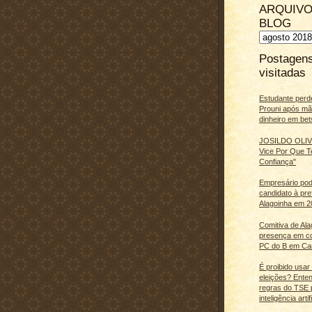
ARQUIVO
BLOG
Postagen
visitadas
Estudante perd
Prouni após m
dinheiro em bet
JOSILDO OLIVE
Vice Por Que T
Confiança"
Empresário pod
candidato à pre
Alagoinha em 2
Comitiva de Al
presença em c
PC do B em Ca
É proibido usar
eleições? Ente
regras do TSE 
inteligência artifi