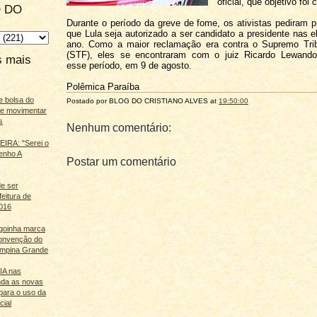
oficial, que objetivo foi
 DO
Durante o período da greve de fome, os ativistas pediram p
que Lula seja autorizado a ser candidato a presidente nas e
ano. Como a maior reclamação era contra o Supremo Trib
(STF), eles se encontraram com o juiz Ricardo Lewando
s mais
esse período, em 9 de agosto.
Polêmica Paraíba
e bolsa do
Postado por BLOG DO
CRISTIANO ALVES
at
19:50:00
ãe movimentar
s
Nenhum comentário:
IRA: "Serei o
enho A
Postar um comentário
e ser
feitura de
016
agoinha marca
onvenção do
mpina Grande
 IA nas
nda as novas
para o uso da
cial