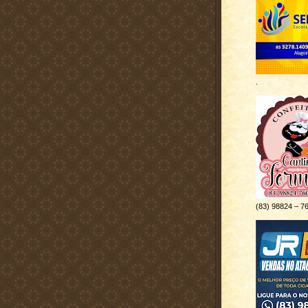
.
(83) 98824 – 7