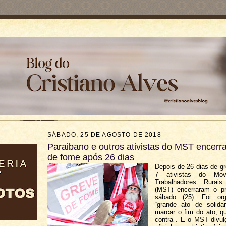
SÁBADO, 25 DE AGOSTO DE 2018
Paraibano e outros ativistas do MST encerr
de fome após 26 dias
Depois de 26 dias de g
7 ativistas do Mov
Trabalhadores Rura
(MST) encerraram o pr
sábado (25). Foi or
“grande ato de solidar
marcar o fim do ato, q
contra . E o MST divul