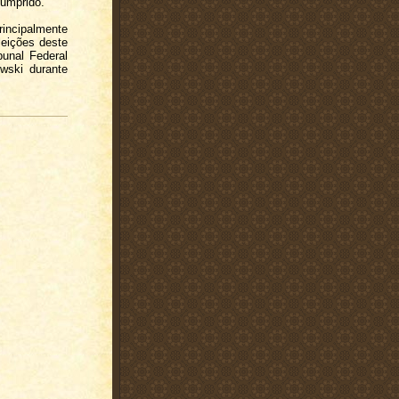
 cumprido.
rincipalmente
leições deste
unal Federal
wski durante