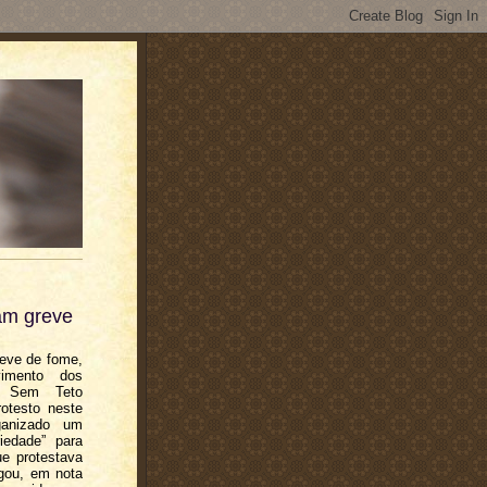
am greve
reve de fome,
imento dos
is Sem Teto
otesto neste
ganizado um
iedade” para
ue protestava
gou, em nota