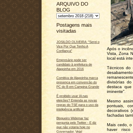
ARQUIVO DO
BLOG
Postagens mais
visitadas
JOSILDO OLIVEIRA: "Serei o
Vice Por Que Tenho A
Após o incên
Confiança"
Vista, Zona N
local está int
Empresário pode ser
candidato à prefeitura de
Técnicos do 
Alagoinha em 2016
desabament
remanescent
Comitiva de Alagoinha marca
divisórias d
presença em convenção do
destaca que
PC do B em Campina Grande
iminente".
É proibido usar IA nas
eleições? Entenda as novas
Mesmo assim
regras do TSE para o uso da
pontuais, c
inteligência artificial
decorativos 
fachadas tam
Blogueiro Widemar faz
pergunta pelo Twitter - E diz
Mais cedo, o
que não votaria hoje no
haver risco
Governador. Veja!