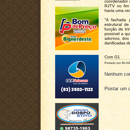
coordenador d
RJTV no fim 
havia uma re
"A fachada p
estrutural de
função de tr
possível a q
adornos, dos 
danificadas d
Com G1
Postado por BLO
Nenhum com
Postar um 