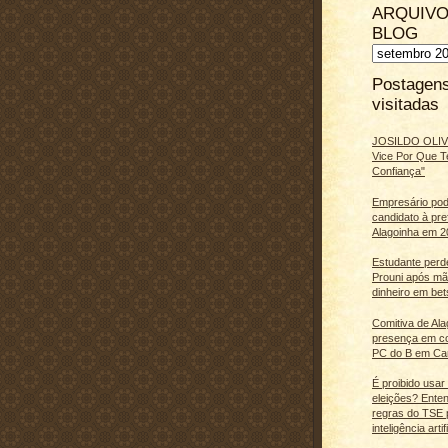
ARQUIVO
BLOG
Postagen
visitadas
JOSILDO OLIVE
Vice Por Que T
Confiança"
Empresário pod
candidato à pre
Alagoinha em 2
Estudante perd
Prouni após m
dinheiro em bet
Comitiva de Al
presença em c
PC do B em Ca
É proibido usar
eleições? Ente
regras do TSE 
inteligência artifi