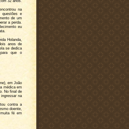
 com 32 anos.
encontrou na
— questões e
tamento de um
erar a perda.
lecimento eu
ata.
eida Holanda,
 dois anos de
ela se dedica
, para que o
ne), em João
cia médica em
. No final de
a ingressar na
tou contra a
Mesmo doente,
 muita fé em