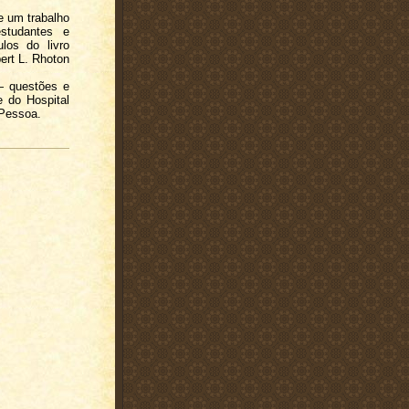
de um trabalho
studantes e
los do livro
ert L. Rhoton
 — questões e
e do Hospital
 Pessoa.