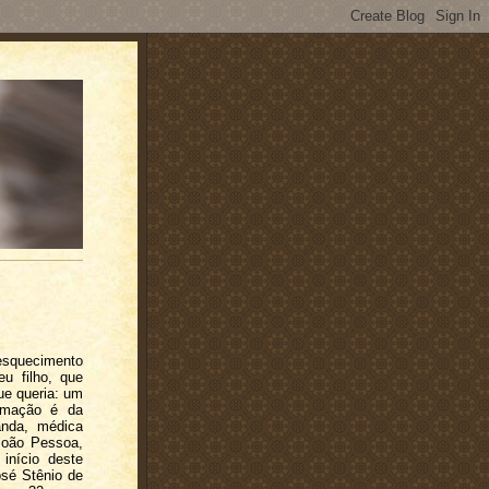
esquecimento
u filho, que
ue queria: um
irmação é da
anda, médica
João Pessoa,
início deste
osé Stênio de