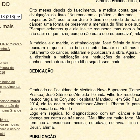
Almeida Holanda Filho,
 DO
Oito meses depois do falecimento, a médica conta que 
divulgação do livro “Neuroanatomia prática e ilustrada 
respostas 3d”, escrito por José Stênio no período de tra
câncer, uma forma de preservar a memória do filho e de sup
s mais
“Sempre achamos que ele iria se recuperar, mas com o fa
não sabia o que fazer, porque não era o que eu pensava”, rel
A médica e o marido, o oftalmologista José Stênio de Alm
IRA: "Serei o
reuniram o que o filho tinha escrito durante os últimos
enho A
tratamento do câncer, editaram e publicaram a obra. Agora, 
a distribuir a publicação em instituições de ensino
conhecimento deixado pelo filho seja disseminado.
e ser
feitura de
DEDICAÇÃO
016
e bolsa do
ãe movimentar
Graduado na Faculdade de Medicina Nova Esperança (Fame
s
Pessoa, José Stênio de Almeida Holanda Filho fez residên
neurocirurgia no Conjunto Hospitalar Mandaqui, em São Paulo
agoinha marca
2014, ele foi aceito pelo professor Albert L. Rhoton Jr. par
onvenção do
Universidade da Flórida.
mpina Grande
Logo em seguida, foi diagnosticado com um câncer e lu
doença por cerca de três anos. “Meu filho era muito forte. 
 IA nas
terminou a residência médica, estudava, escrevia. Tinha
nda as novas
Deus”, afirma.
para o uso da
cial
PUBLICAÇÃO