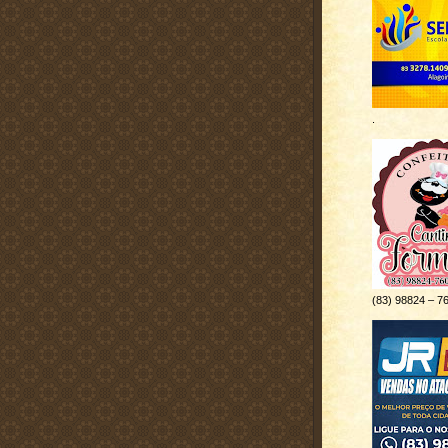
.
(83) 98824 – 7