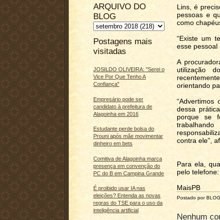
ARQUIVO DO
Lins, é preci
pessoas e qu
BLOG
como chapéus,
“Existe um t
Postagens mais
esse pessoal 
visitadas
A procurador
utilização d
JOSILDO OLIVEIRA: "Serei o
Vice Por Que Tenho A
recentement
Confiança"
orientando par
Empresário pode ser
“Advertimos o
candidato à prefeitura de
dessa prátic
Alagoinha em 2016
porque se f
trabalhand
Estudante perde bolsa do
responsabiliz
Prouni após mãe movimentar
contra ele”, a
dinheiro em bets
Comitiva de Alagoinha marca
Para ela, qua
presença em convenção do
pelo telefone
PC do B em Campina Grande
MaisPB
É proibido usar IA nas
eleições? Entenda as novas
Postado por BLO
regras do TSE para o uso da
inteligência artificial
Nenhum com