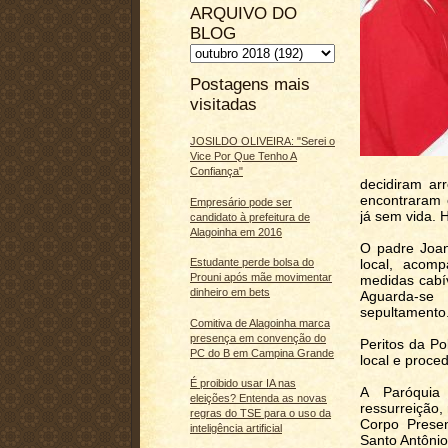
ARQUIVO DO
BLOG
Postagens mais
visitadas
JOSILDO OLIVEIRA: "Serei o
Vice Por Que Tenho A
Confiança"
decidiram ar
encontraram 
Empresário pode ser
já sem vida. 
candidato à prefeitura de
Alagoinha em 2016
O padre Joan
local, acom
Estudante perde bolsa do
Prouni após mãe movimentar
medidas cabí
dinheiro em bets
Aguarda-se
sepultamento
Comitiva de Alagoinha marca
presença em convenção do
Peritos da Po
PC do B em Campina Grande
local e proce
É proibido usar IA nas
A Paróquia
eleições? Entenda as novas
ressurreição,
regras do TSE para o uso da
Corpo Prese
inteligência artificial
Santo Antônio