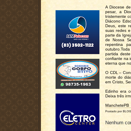
A Diocese de
pesar, a Di
tristemente c
Diácono Eds
Deus, este r
suas redes e
parte da Igre
de Nossa Se
repentina 
outubro.Toda
partida dest
confiante na 
eterna que nos
O CDL – Cons
morte do diá
em Cristo, Se
Edinho era ce
Deixa três ir
ManchetePB
Postado por BLO
Nenhum com