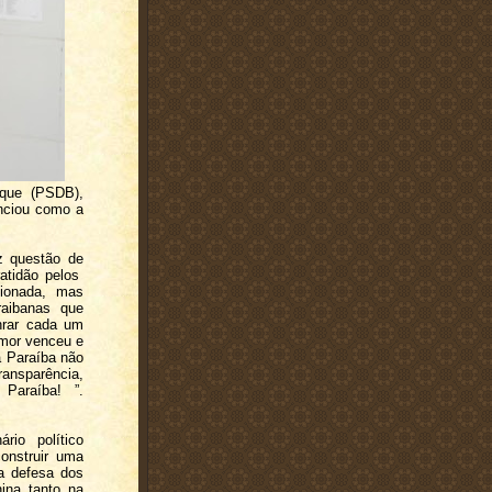
ique (PSDB),
nciou como a
ez questão de
atidão pelos
cionada, mas
raibanas que
nrar cada um
amor venceu e
a Paraíba não
nsparência,
Paraíba! ”.
io político
onstruir uma
a defesa dos
ina tanto na