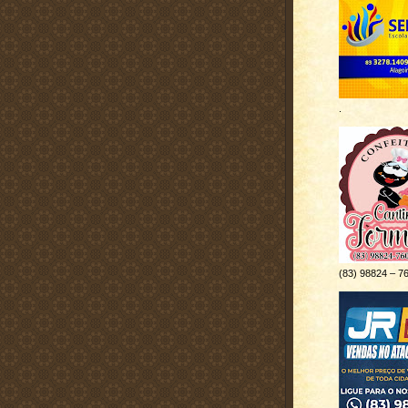
.
(83) 98824 – 7