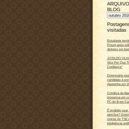
ARQUIVO
BLOG
Postagen
visitadas
Estudante perd
Prouni após m
dinheiro em bet
JOSILDO OLIVE
Vice Por Que T
Confiança"
Empresário pod
candidato à pre
Alagoinha em 2
Comitiva de Al
presença em c
PC do B em Ca
É proibido usar
eleições? Ente
regras do TSE 
inteligência artifi