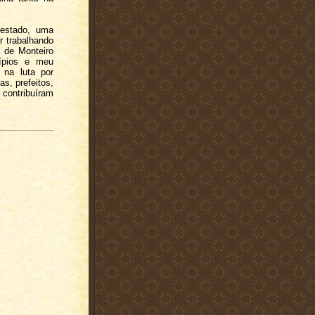
 estado, uma
r trabalhando
 de Monteiro
ípios e meu
 na luta por
s, prefeitos,
contribuíram