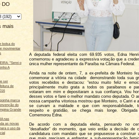
 DO
s mais
e bolsa do
ãe movimentar
s
A deputada federal eleita com 69.935 votos, Edna Henr
comemorou e agradeceu a expressiva votação que a crede
IRA: "Serei o
única mulher representante da Paraíba na Câmara Federal.
enho A
Ainda na noite de ontem, 7, a ex-prefeita de Monteiro f
comemorar a vitória na cidade demonstrando toda sua gr
e ser
votos recebidos e destacou: “estou muito feliz e emo
feitura de
principalmente muito grata a todos os paraibanos e pa
016
votaram em mim e depositaram a sua confiança. Vou ho
desses votos e farei o melhor mandato como deputada. O 
agoinha marca
nossa campanha vitoriosa mostrou que Monteiro, o Cariri e 
onvenção do
se curvam a maldade e que com responsabilidade, tra
mpina Grande
respeito e gratidão, se chega mais longe. Obrigada 
Comemorou Edna.
 IA nas
nda as novas
De acordo com a deputada eleita, pensando no cenár
para o uso da
“desafiador” do momento, que veio então a decisão de c
cial
candidatura com mandato que se propusesse a construir 
que mais precisam e enfrentar a sub-representação femin