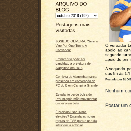
ARQUIVO DO
BLOG
Postagens mais
visitadas
JOSILDO OLIVEIRA: "Serei o
O vereador Lu
Vice Por Que Tenho A
apoio ao can
Confiança"
segundo turno
apoio do prim
Empresário pode ser
candidato à prefeitura de
Alagoinha em 2016
A segunda par
das 8h às 17h
Comitiva de Alagoinha marca
Postado por BLO
presença em convenção do
PC do B em Campina Grande
Nenhum com
Estudante perde bolsa do
Prouni após mãe movimentar
dinheiro em bets
Postar um 
É proibido usar IA nas
eleições? Entenda as novas
regras do TSE para o uso da
inteligência artificial