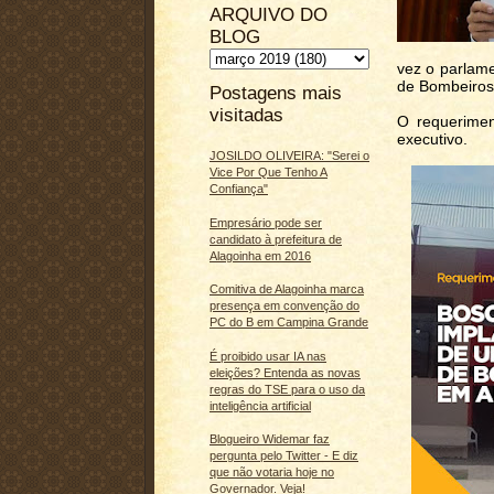
ARQUIVO DO
BLOG
vez o parlame
de Bombeiros
Postagens mais
visitadas
O requerimen
executivo.
JOSILDO OLIVEIRA: "Serei o
Vice Por Que Tenho A
Confiança"
Empresário pode ser
candidato à prefeitura de
Alagoinha em 2016
Comitiva de Alagoinha marca
presença em convenção do
PC do B em Campina Grande
É proibido usar IA nas
eleições? Entenda as novas
regras do TSE para o uso da
inteligência artificial
Blogueiro Widemar faz
pergunta pelo Twitter - E diz
que não votaria hoje no
Governador. Veja!