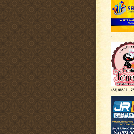
.
(83) 98824 – 7