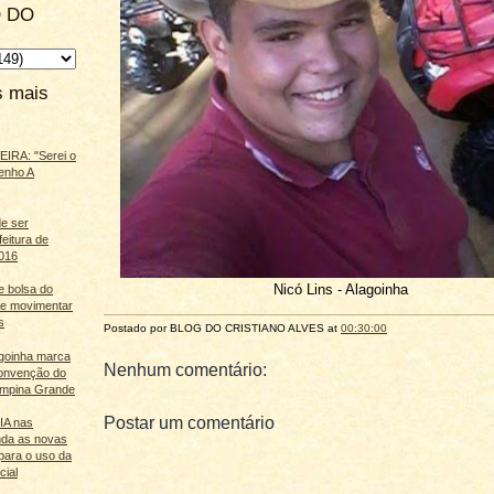
 DO
s mais
IRA: "Serei o
enho A
e ser
feitura de
016
Nicó Lins - Alagoinha
e bolsa do
ãe movimentar
s
Postado por BLOG DO
CRISTIANO ALVES
at
00:30:00
agoinha marca
Nenhum comentário:
onvenção do
mpina Grande
Postar um comentário
 IA nas
nda as novas
para o uso da
cial