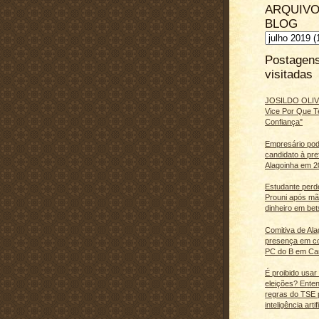
ARQUIVO
BLOG
Postagen
visitadas
JOSILDO OLIVE
Vice Por Que T
Confiança"
Empresário pod
candidato à pre
Alagoinha em 2
Estudante perd
Prouni após m
dinheiro em bet
Comitiva de Al
presença em c
PC do B em Ca
É proibido usar
eleições? Ente
regras do TSE 
inteligência artifi