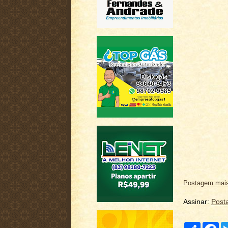
Postagem mais
Assinar:
Post
C
F