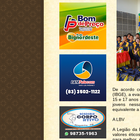
De acordo co
(IBGE), a eva
15 e 17 anos
jovens ness
equivalente a
A LBV
A Legião da 
valores ético
para melhor, 