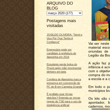
ARQUIVO DO
BLOG
Postagens mais
visitadas
JOSILDO OLIVEIRA: "Serei o
Vice Por Que Tenho A
Confiança"
Vai ser neste
material esco
Empresário pode ser
oriundas de 
candidato à prefeitura de
Legião da Bo
Alagoinha em 2016
A ação faz 
Estudante perde bolsa do
infância é ac
Prouni após mãe movimentar
com o objetiv
dinheiro em bets
compra do mat
a escola e a 
Comitiva de Alagoinha marca
presença em convenção do
Em todo o pa
PC do B em Campina Grande
municípios br
É proibido usar IA nas
eleições? Entenda as novas
Os kits são 
regras do TSE para o uso da
apontador, b
inteligência artificial
cadernos, moc