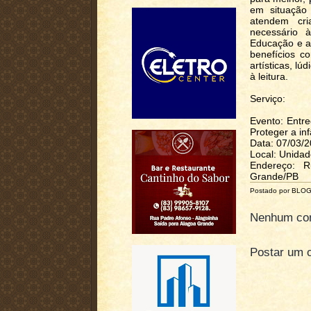
em situação 
atendem cri
necessário 
Educação e a 
benefícios co
artísticas, lú
à leitura.
Serviço:
Evento: Entr
Proteger a inf
Data: 07/03/2
Local: Unidade
Endereço: 
Grande/PB
Postado por BLO
Nenhum com
Postar um 