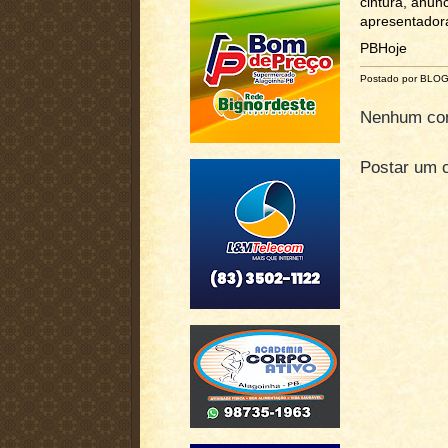
cintura, anun
apresentador
PBHoje
Postado por BLO
Nenhum com
Postar um 