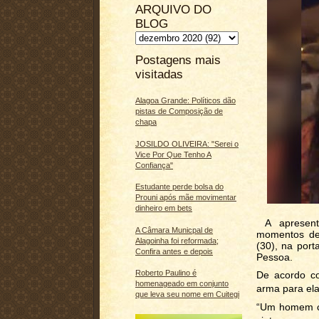
ARQUIVO DO
BLOG
Postagens mais
visitadas
Alagoa Grande: Políticos dão
pistas de Composição de
chapa
JOSILDO OLIVEIRA: "Serei o
Vice Por Que Tenho A
Confiança"
Estudante perde bolsa do
Prouni após mãe movimentar
dinheiro em bets
A apresent
A Câmara Municpal de
momentos de 
Alagoinha foi reformada;
(30), na port
Confira antes e depois
Pessoa.
Roberto Paulino é
De acordo c
homenageado em conjunto
arma para ela
que leva seu nome em Cuitegi
“Um homem co