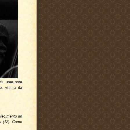
itiu uma nota
e, vítima da
alecimento do
ra (12). Como