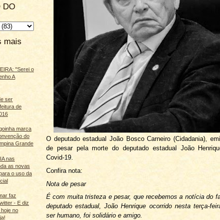
 DO
s mais
IRA: "Serei o
enho A
e ser
feitura de
016
agoinha marca
onvenção do
O deputado estadual João Bosco Carneiro (Cidadania), em
mpina Grande
de pesar pela morte do deputado estadual João Henriqu
Covid-19.
 IA nas
nda as novas
Confira nota:
para o uso da
cial
Nota de pesar
mar faz
É com muita tristeza e pesar, que recebemos a notícia do f
itter - E diz
deputado estadual, João Henrique ocorrido nesta terça-fei
 hoje no
ser humano, foi solidário e amigo.
ja!