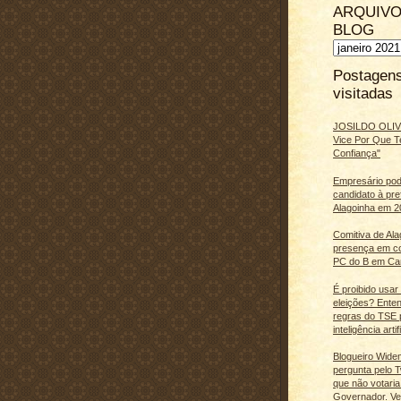
ARQUIVO
BLOG
Postagen
visitadas
JOSILDO OLIVE
Vice Por Que T
Confiança"
Empresário pod
candidato à pre
Alagoinha em 2
Comitiva de Al
presença em c
PC do B em Ca
É proibido usar
eleições? Ente
regras do TSE 
inteligência artifi
Blogueiro Wide
pergunta pelo Tw
que não votaria
Governador. Ve