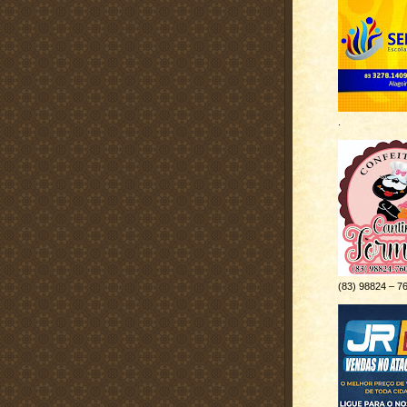
.
(83) 98824 – 7