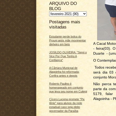
ARQUIVO DO
BLOG
Postagens mais
visitadas
Estudante perde bolsa do
Prouni após mãe movimentar
A Cacal Motos
dinheiro em bets
- feira(03).
JOSILDO OLIVEIRA: "Serei o
Duarte - (um
Vice Por Que Tenho A
O Contemplad
Confiança"
Todos recebe
A Câmara Municpal de
será dia 03
Alagoinha foi reformada;
Confira antes e depois
conjunto Mor
Não perca te
Roberto Paulino é
homenageado em conjunto
parte da com
que leva seu nome em Cuitegi
5179, falar
Alagoinha - P
Cícero Lucena promete "Pix
tênis" para alunos da rede
estadual caso seja eleito
governador da Paraíba