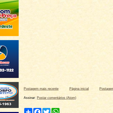
Postagem mais recente
Página inicial
Postagem
Assinar:
Postar comentários (Atom)
C
F
T
W