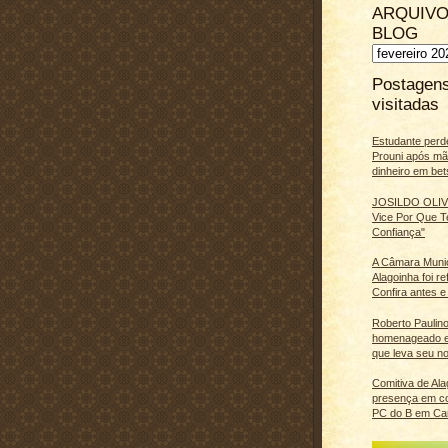
ARQUIVO
BLOG
Postagen
visitadas
Estudante perd
Prouni após m
dinheiro em bet
JOSILDO OLIVE
Vice Por Que T
Confiança"
A Câmara Muni
Alagoinha foi r
Confira antes e
Roberto Paulino
homenageado e
que leva seu n
Comitiva de Al
presença em c
PC do B em Ca