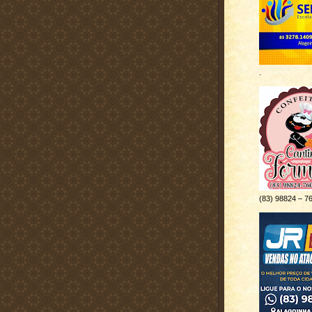
.
(83) 98824 – 7