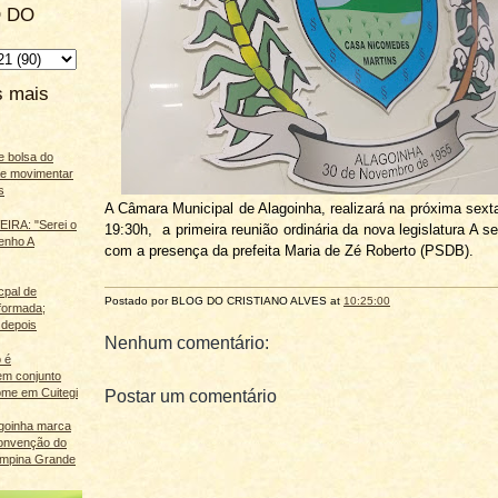
 DO
s mais
e bolsa do
ãe movimentar
s
A Câmara Municipal de Alagoinha, realizará na próxima sexta-
IRA: "Serei o
19:30h, a primeira reunião ordinária da nova legislatura A s
enho A
com a presença da prefeita Maria de Zé Roberto (PSDB).
cpal de
Postado por BLOG DO
CRISTIANO ALVES
at
10:25:00
eformada;
 depois
Nenhum comentário:
 é
m conjunto
ome em Cuitegi
Postar um comentário
agoinha marca
onvenção do
mpina Grande