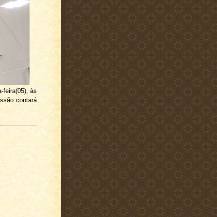
feira(05), às
essão contará