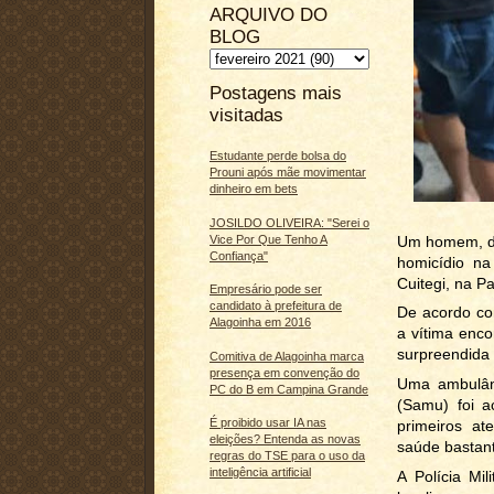
ARQUIVO DO
BLOG
Postagens mais
visitadas
Estudante perde bolsa do
Prouni após mãe movimentar
dinheiro em bets
JOSILDO OLIVEIRA: "Serei o
Um homem, de
Vice Por Que Tenho A
Confiança"
homicídio na
Cuitegi, na P
Empresário pode ser
candidato à prefeitura de
De acordo co
Alagoinha em 2016
a vítima enc
surpreendida 
Comitiva de Alagoinha marca
presença em convenção do
Uma ambulân
PC do B em Campina Grande
(Samu) foi a
É proibido usar IA nas
primeiros at
eleições? Entenda as novas
saúde bastant
regras do TSE para o uso da
inteligência artificial
A Polícia Mil