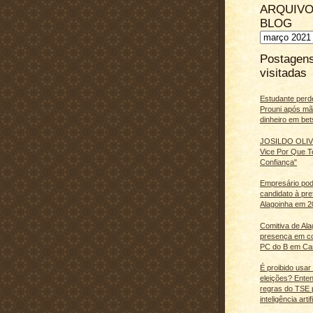
ARQUIVO
BLOG
Postagen
visitadas
Estudante perd
Prouni após m
dinheiro em bet
JOSILDO OLIVE
Vice Por Que T
Confiança"
Empresário pod
candidato à pre
Alagoinha em 2
Comitiva de Al
presença em c
PC do B em Ca
É proibido usar
eleições? Ente
regras do TSE 
inteligência artifi