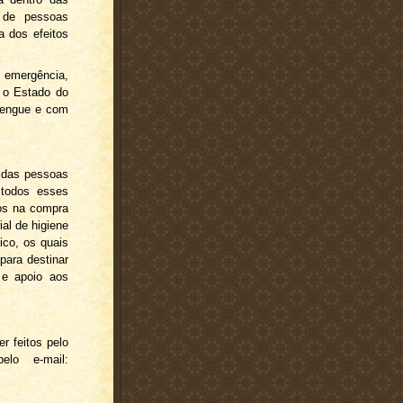
 de pessoas
a dos efeitos
 emergência,
, o Estado do
 dengue e com
 das pessoas
 todos esses
dos na compra
ial de higiene
ico, os quais
para destinar
 e apoio aos
 feitos pelo
elo e-mail: