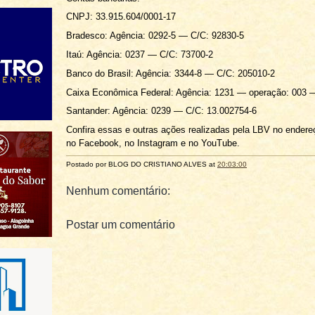
CNPJ: 33.915.604/0001-17
Bradesco: Agência: 0292-5 — C/C: 92830-5
Itaú: Agência: 0237 — C/C: 73700-2
Banco do Brasil: Agência: 3344-8 — C/C: 205010-2
Caixa Econômica Federal: Agência: 1231 — operação: 003 
Santander: Agência: 0239 — C/C: 13.002754-6
Confira essas e outras ações realizadas pela LBV no endere
no Facebook, no Instagram e no YouTube.
Postado por BLOG DO
CRISTIANO ALVES
at
20:03:00
Nenhum comentário:
Postar um comentário