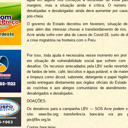
margens, mas a situação ainda é crítica. O número
desalojadas e desabrigadas ainda deve aumentar por caus
pós-cheia.
O governo do Estado decretou em fevereiro, situação de
pois além das intensas chuvas e transbordamento de rios
Acre ainda sofre com alta de casos de Covid-19, surto de
a crise migratória na fronteira com o Peru.
Por isso, toda ajuda é necessária nesse momento em prol
em situação de vulnerabilidade social que sofrem com
desafios. Os recursos arrecadados pela LBV serão reverti
de fardos de leite, café, biscoitos e água potável; e de mater
e limpeza como álcool, sabonete, detergente e papel higiên
serão entregues diretamente aos órgãos oficiais do Estado 
às cozinhas e aos abrigos comunitários de atendimento
desabrigados e desalojados.
DOAÇÕES:
Os donativos para a campanha LBV — SOS Acre podem ser
site: www.lbv.org; transferência bancária via pix p
pix@lbv.org.br.
Contas bancárias: