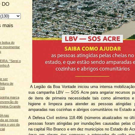
 DO
s mais
e bolsa do
ãe movimentar
s
IRA: "Serei o
enho A
e ser
feitura de
A Legião da Boa Vontade iniciou uma intensa mobilização
016
sua campanha LBV — SOS Acre para angariar recursos p
agoinha marca
de itens de primeira necessidade tais como alimentos e
onvenção do
higiene e limpeza para atender as pessoas atingidas 
mpina Grande
amparadas nas cozinhas e abrigos comunitários no Estado 
 IA nas
A Defesa Civil estima 118.496 (números atualizados no úl
nda as novas
pessoas foram atingidas por inundações causadas pelas c
para o uso da
na capital Rio Branco e em dez municípios no Estado do Acr
cial
água em alguns rios começou a retroceder de volta par