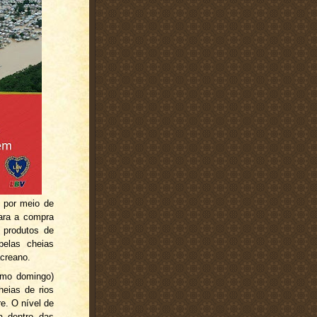
 por meio de
ara a compra
 produtos de
pelas cheias
acreano.
timo domingo)
heias de rios
e. O nível de
a dentro das