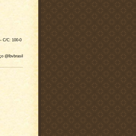
— C/C: 100-0
ço @lbvbrasil