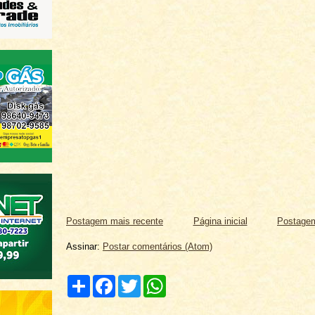
Postagem mais recente
Página inicial
Postagem
Assinar:
Postar comentários (Atom)
C
F
T
W
o
a
w
h
m
c
i
a
p
e
t
t