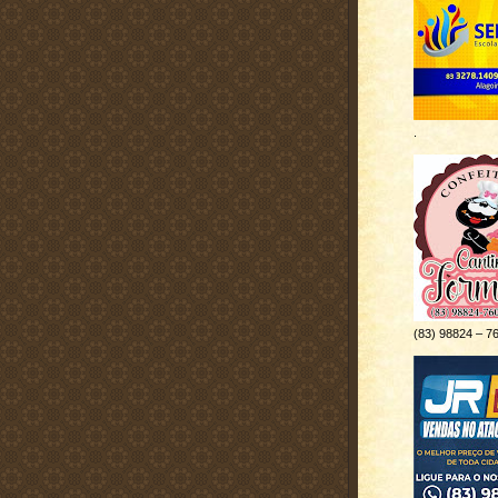
.
(83) 98824 – 7