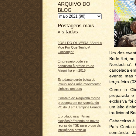
ARQUIVO DO
BLOG
Postagens mais
visitadas
JOSILDO OLIVEIRA: "Serei o
Vice Por Que Tenho A
Confiança"
Um dos event
Bode Rei, no 
Empresário pode ser
Nordestina'.
candidato à prefeitura de
cancelada em 
Alagoinha em 2016
evento, mas n
Estudante perde bolsa do
terça-feira (03
Prouni após mãe movimentar
dinheiro em bets
Como o Clic
preparada e 
Comitiva de Alagoinha marca
exclusiva foi
presença em convenção do
um jeito dinâ
PC do B em Campina Grande
tradicional B
É proibido usar IA nas
Cabaceiras é
eleições? Entenda as novas
regras do TSE para o uso da
País. Conta c
inteligência artificial
semiárido. 