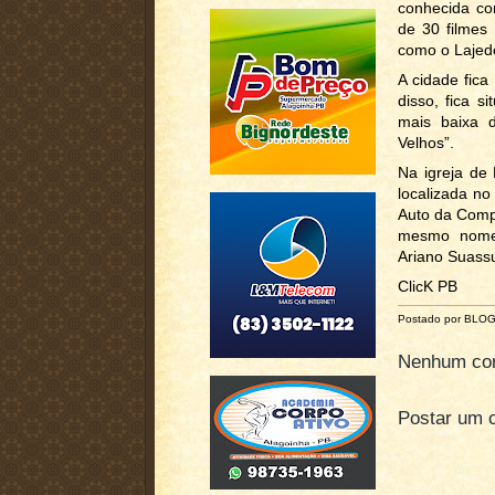
conhecida co
de 30 filmes 
como o Lajed
A cidade fica
disso, fica 
mais baixa d
Velhos”.
Na igreja de
localizada no
Auto da Comp
mesmo nome 
Ariano Suassu
ClicK PB
Postado por BLO
Nenhum com
Postar um 