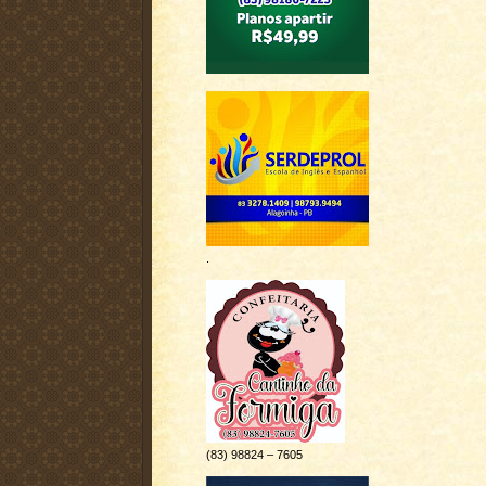
i
k
l
h
a
r
.
(83) 98824 – 7605