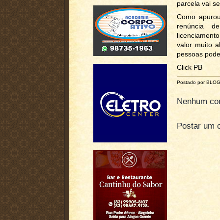
parcela vai s
Como apurou 
renúncia d
licenciamento
valor muito 
pessoas poder
Click PB
Postado por BLO
Nenhum com
Postar um 