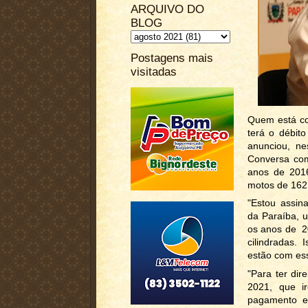
ARQUIVO DO
BLOG
Postagens mais
visitadas
Quem está c
terá o débit
anunciou, ne
Conversa com
anos de 201
motos de 162 
"Estou assin
da Paraíba, u
os anos de 2
cilindradas.
estão com ess
"Para ter dir
2021, que i
pagamento e