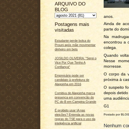
ARQUIVO DO
BLOG
anos.
Ainda de ac
Postagens mais
parte do domi
visitadas
Na madrugad
Estudante perde bolsa do
encontrou a 
Prouni após mãe movimentar
colega.
dinheiro em bets
Quando volta
JOSILDO OLIVEIRA: "Serei o
Nesse momen
Vice Por Que Tenho A
morresse.
Confiança"
O corpo da v
Empresário pode ser
próxima à ca
candidato à prefeitura de
Alagoinha em 2016
O suspeito f
depois detido
Comitiva de Alagoinha marca
presença em convenção do
uma audiência
PC do B em Campina Grande
G1
É proibido usar IA nas
Postado por BLO
eleições? Entenda as novas
regras do TSE para o uso da
inteligência artificial
Nenhum com