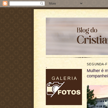
SEGUNDA-FE
.
Mulher é m
companheir