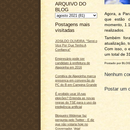
ARQUIVO DO
BLOG
Agora, a Par
que estão d
Postagens mais
momento, 1.1
visitadas
realizados.
Também fora
JOSILDO OLIVEIRA: "Serei o
atualização, 
Vice Por Que Tenho A
Com isso, o e
Confiança"
um total de 3
Empresário pode ser
candidato à prefeitura de
Postado por BLO
Alagoinha em 2016
Nenhum com
Comitiva de Alagoinha marca
presença em convenção do
PC do B em Campina Grande
Postar um 
É proibido usar IA nas
eleições? Entenda as novas
regras do TSE para o uso da
inteligência artificial
Blogueiro Widemar faz
pergunta pelo Twitter - E diz
que não votaria hoje no
Governador. Veja!