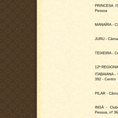
PRINCESA IS
Pessoa
MANAÍRA - Câ
JURU - Câmara
TEIXEIRA - C
12ª REGION
ITABAIANA - 
392 - Centro
PILAR - Câmar
INGÁ - Club
Pessoa, nº 36