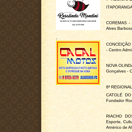
ITAPORANGA -
COREMAS - Au
Alves Barbosa
.
CONCEIÇÃO - 
- Centro Admin
NOVA OLINDA 
Gonçalves - C
8ª REGIONA
CATOLÉ DO R
Fundador Ro
RIACHO DOS 
Esporte, Cult
Américo de A