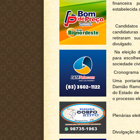
financeira 
estabelecida 
Candidatos 
candidaturas 
retiraram su
divulgado.
Na eleição d
para escolhe
sociedade civ
Cronograma
Uma portaria
Damião Ramos 
do Estado de 
o processo ele
Plenárias eleitora
Divulgação do re