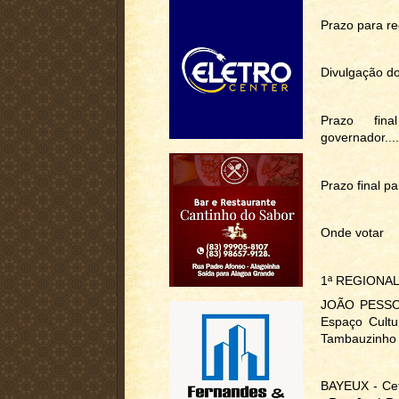
Prazo para recurs
Divulgação do re
Prazo fin
governador....
Prazo final pa
Onde votar
1ª REGIONA
JOÃO PESSOA
Espaço Cultu
Tambauzinho
BAYEUX - Cef