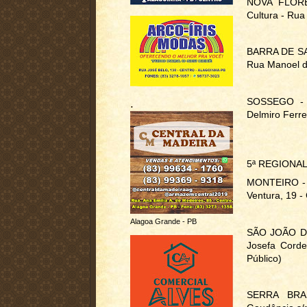
NOVA FLORES
Cultura - Ru
BARRA DE SAN
Rua Manoel d
SOSSEGO - E
.
Delmiro Fe
5ª REGIONA
MONTEIRO - S
Ventura, 19 - 
Alagoa Grande - PB
SÃO JOÃO DO 
Josefa Corde
Público)
SERRA BRAN