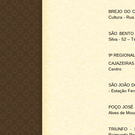
BREJO DO CRU
Cultura - Rua
SÃO BENTO - 
Silva - 52 – 
9ª REGIONA
CAJAZEIRAS -
Centro
SÃO JOÃO DO 
- Estação Fer
POÇO JOSÉ D
Alves de Mour
TRIUNFO - E
Raimundo Ros