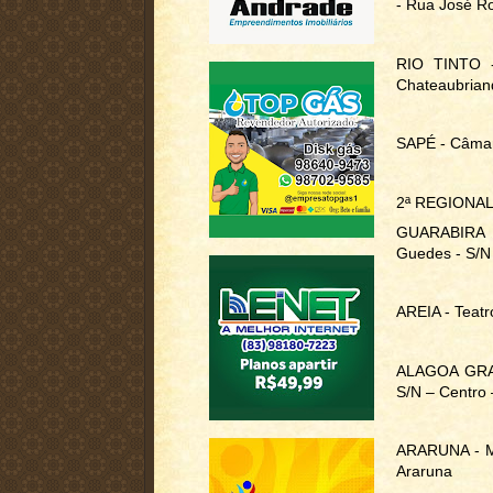
- Rua José Ro
RIO TINTO -
Chateaubriand
SAPÉ - Câmara
2ª REGIONA
GUARABIRA - 
Guedes - S/N
AREIA - Teatr
ALAGOA GRAN
S/N – Centro
ARARUNA - Me
Araruna