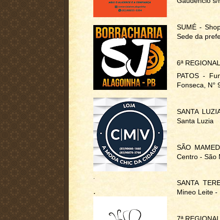
Gaudêncio s/n
SUMÉ - Shopp
Sede da prefe
6ª REGIONA
PATOS - Fun
Fonseca, N° 9
SANTA LUZIA 
Santa Luzia
SÃO MAMEDE -
Centro - Sã
.
SANTA TEREZ
.
Mineo Leite -
7ª REGIONA