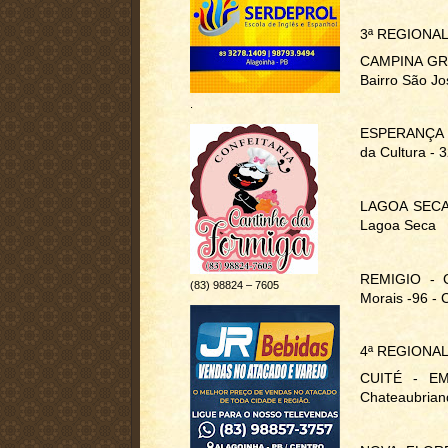
3ª REGIONA
CAMPINA GRA
Bairro São J
.
ESPERANÇA - 
da Cultura - 
LAGOA SECA -
Lagoa Seca
REMIGIO - Ce
(83) 98824 – 7605
Morais -96 - 
4ª REGIONA
CUITÉ - EM
Chateaubriand