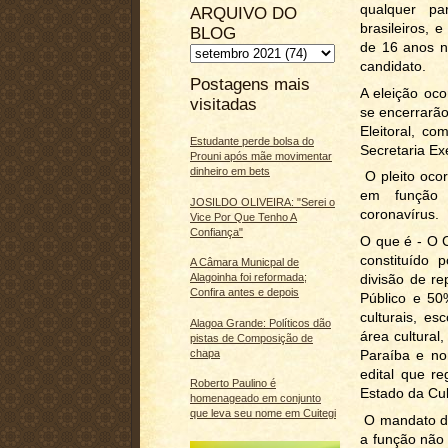
qualquer par
ARQUIVO DO
brasileiros, 
BLOG
de 16 anos n
candidato.
Postagens mais
A eleição oco
visitadas
se encerrarã
Eleitoral, c
Estudante perde bolsa do
Secretaria Ex
Prouni após mãe movimentar
dinheiro em bets
O pleito ocor
em função 
JOSILDO OLIVEIRA: "Serei o
coronavírus.
Vice Por Que Tenho A
Confiança"
O que é - O C
constituído 
A Câmara Municpal de
divisão de r
Alagoinha foi reformada;
Confira antes e depois
Público e 50%
culturais, es
Alagoa Grande: Políticos dão
área cultural
pistas de Composição de
chapa
Paraíba e no
edital que re
Roberto Paulino é
Estado da Cu
homenageado em conjunto
que leva seu nome em Cuitegi
O mandato do
a função não