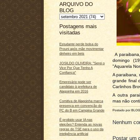
ARQUIVO DO
BLOG
Postagens mais
visitadas
Estudante perde bolsa do
Prouni após mãe movimentar
dinheiro em bets
A paraibana,
domingo (19
JOSILDO OLIVEIRA: "Serei o
"Aquarela Nor
Vice Por Que Tenho A
Confiança"
A paraibana, n
grande final
Empresário pode ser
Carlinhos Bro
candidato à prefeitura de
Alagoinha em 2016
A outra par
mas não conti
Comitiva de Alagoinha marca
presença em convenção do
PC do B em Campina Grande
Postado por BLO
É proibido usar IA nas
Nenhum com
eleições? Entenda as novas
regras do TSE para o uso da
inteligência artificial
Postar um 