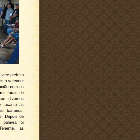
vice-prefeito
is o vereador
eunião com os
res rurais de
iram diversos
o tocante às
 barreiros,
s. Depois de
 palavra foi
Tenente, as