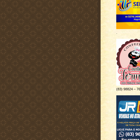
.
(83) 98824 – 7