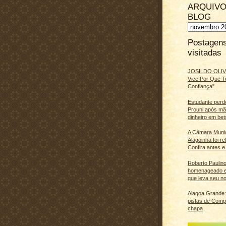
ARQUIVO
BLOG
Postagen
visitadas
JOSILDO OLIVE
Vice Por Que T
Confiança"
Estudante perd
Prouni após m
dinheiro em bet
A Câmara Muni
Alagoinha foi r
Confira antes e
Roberto Paulino
homenageado e
que leva seu n
Alagoa Grande: 
pistas de Comp
chapa