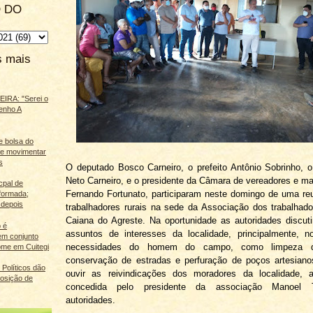
 DO
s mais
IRA: "Serei o
enho A
e bolsa do
ãe movimentar
s
O deputado Bosco Carneiro, o prefeito Antônio Sobrinho, o 
Neto Carneiro, e o presidente da Câmara de vereadores e ma
cpal de
Fernando Fortunato, participaram neste domingo de uma r
eformada;
 depois
trabalhadores rurais na sede da Associação dos trabalhado
Caiana do Agreste. Na oportunidade as autoridades discut
 é
assuntos de interesses da localidade, principalmente, n
m conjunto
necessidades do homem do campo, como limpeza de
ome em Cuitegi
conservação de estradas e perfuração de poços artesiano
Políticos dão
ouvir as reivindicações dos moradores da localidade, a
osição de
concedida pelo presidente da associação Manoel 
autoridades.