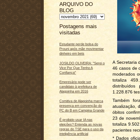
ARQUIVO DO
BLOG
Postagens mais
visitadas
Estudante perde bolsa do
Prouni após mãe movimentar
dinheiro em bets
A Secretaria 
JOSILDO OLIVEIRA: "Serei o
46 casos de c
Vice Por Que Tenho A
Confiança"
moderados ou
totaliza 45
Empresário pode ser
distribuído
candidato à prefeitura de
1.228.876 tes
Alagoinha em 2016
Também fora
Comitiva de Alagoinha marca
atualização, 
presença em convenção do
PC do B em Campina Grande
óbitos confi
23 de novemb
É proibido usar IA nas
totaliza 9.50
eleições? Entenda as novas
regras do TSE para o uso da
pacientes re
inteligência artificial
* Dados ofici