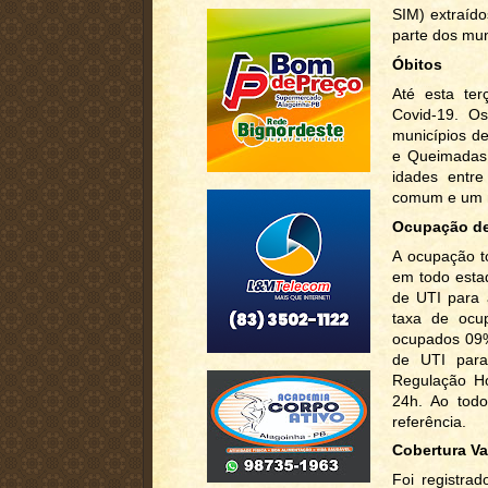
SIM) extraído
parte dos mun
Óbitos
Até esta ter
Covid-19. Os
municípios de
e Queimadas
idades entr
comum e um n
Ocupação de 
A ocupação to
em todo esta
de UTI para 
taxa de ocu
ocupados 09% 
de UTI para
Regulação Ho
24h. Ao todo
referência.
Cobertura Va
Foi registra