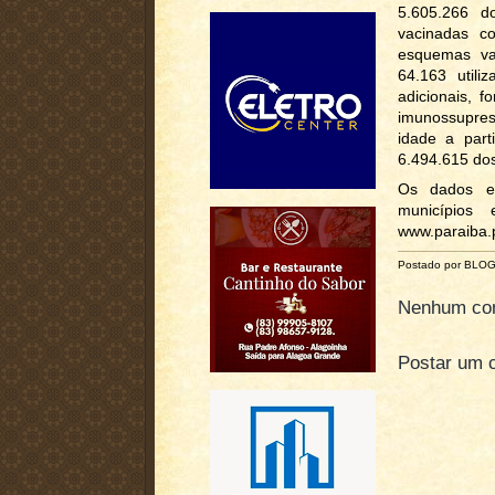
5.605.266 d
vacinadas c
esquemas va
64.163 util
adicionais, 
imunossupres
idade a part
6.494.615 dos
Os dados ep
municípios
www.paraiba.p
Postado por BLO
Nenhum com
Postar um 