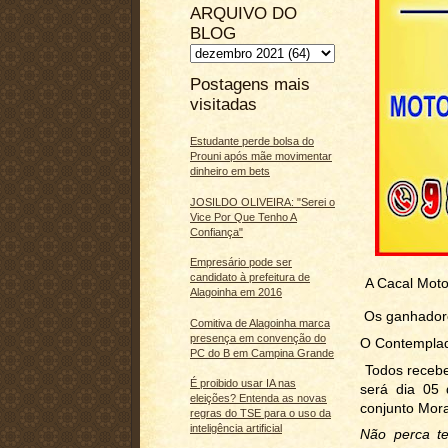
ARQUIVO DO
BLOG
Postagens mais
visitadas
Estudante perde bolsa do
Prouni após mãe movimentar
dinheiro em bets
JOSILDO OLIVEIRA: "Serei o
Vice Por Que Tenho A
Confiança"
Empresário pode ser
candidato à prefeitura de
A Cacal Motos
Alagoinha em 2016
Os ganhadore
Comitiva de Alagoinha marca
presença em convenção do
O Contemplad
PC do B em Campina Grande
Todos recebe
É proibido usar IA nas
será dia 05
eleições? Entenda as novas
conjunto Mor
regras do TSE para o uso da
inteligência artificial
Não perca te