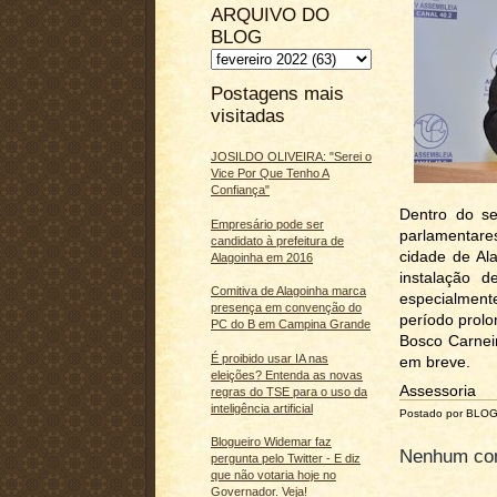
ARQUIVO DO
BLOG
Postagens mais
visitadas
JOSILDO OLIVEIRA: "Serei o
Vice Por Que Tenho A
Confiança"
Dentro do se
Empresário pode ser
parlamentare
candidato à prefeitura de
cidade de Al
Alagoinha em 2016
instalação 
Comitiva de Alagoinha marca
especialmente
presença em convenção do
período prol
PC do B em Campina Grande
Bosco Carneir
É proibido usar IA nas
em breve.
eleições? Entenda as novas
Assessoria
regras do TSE para o uso da
inteligência artificial
Postado por BLO
Blogueiro Widemar faz
Nenhum com
pergunta pelo Twitter - E diz
que não votaria hoje no
Governador. Veja!