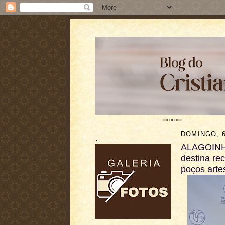
DOMINGO, 6
.
ALAGOINHA
destina re
poços arte