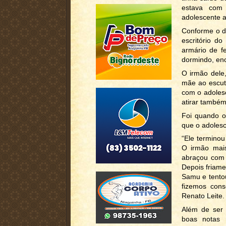
estava com
adolescente a
Conforme o d
escritório 
armário de f
dormindo, en
O irmão dele
mãe ao escut
com o adolesc
atirar também
Foi quando o
que o adolesc
“Ele terminou
O irmão mais
abraçou com 
Depois friam
Samu e tentou
fizemos cons
Renato Leite.
Além de ser 
boas notas 