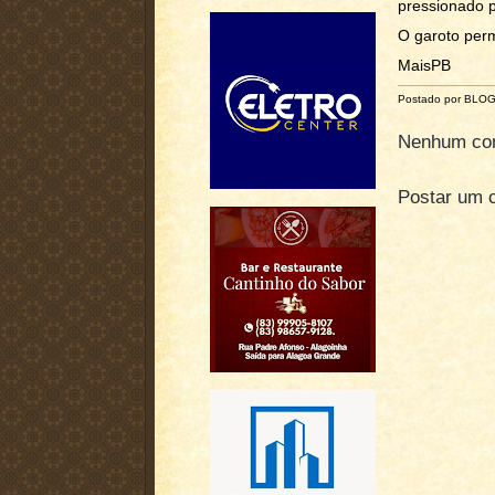
pressionado p
O garoto perm
MaisPB
Postado por BLO
Nenhum com
Postar um 