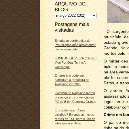
ARQUIVO DO
BLOG
Postagens mais
visitadas
O sargento d
município d
Estudante perde bolsa do
estado grav
Prouni após mãe movimentar
Grande. No a
dinheiro em bets
mortos pelo f
JOSILDO OLIVEIRA: "Serei o
O militar de
Vice Por Que Tenho A
boletim médic
Confiança"
na área verme
Empresário pode ser
ele foi soco
candidato à prefeitura de
Patos, e tran
Alagoinha em 2016
O garoto fo
Comitiva de Alagoinha marca
assassinado a
presença em convenção do
jogar on-lin
PC do B em Campina Grande
colaborar com
É proibido usar IA nas
Crime em fam
eleições? Entenda as novas
regras do TSE para o uso da
O pai do men
inteligência artificial
tinha saído 