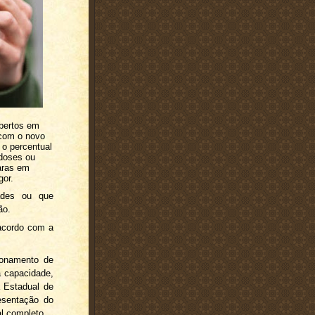
abertos em
o com o novo
 o percentual
doses ou
aras em
gor.
ades ou que
ão.
 acordo com a
cionamento de
a capacidade,
a Estadual de
esentação do
l completo.