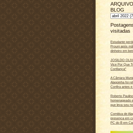
ARQUIVO
BLOG
Postagen
visitadas
Estudante perd
Prouni após m
dinheiro em bet
JOSILDO OLIVE
Vice Por Que T
Confiança"
A Câmara Muni
Alagoinha foi r
Confira antes e
Roberto Paulino
homenageado e
que leva seu n
Comitiva de Al
presença em c
PC do B em Ca