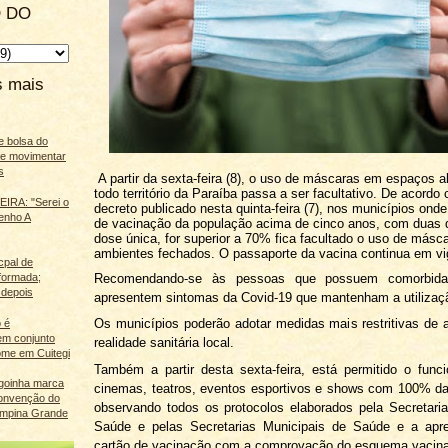
 DO
s mais
e bolsa do
ãe movimentar
s
A partir da sexta-feira (8), o uso de máscaras em espaços 
todo território da Paraíba passa a ser facultativo. De acord
IRA: "Serei o
decreto publicado nesta quinta-feira (7), nos municípios onde
enho A
de vacinação da população acima de cinco anos, com duas 
dose única, for superior a 70% fica facultado o uso de másc
ambientes fechados. O passaporte da vacina continua em vi
cpal de
Recomendando-se às pessoas que possuem comorbid
eformada;
 depois
apresentem sintomas da Covid-19 que mantenham a utilizaç
Os municípios poderão adotar medidas mais restritivas de
 é
m conjunto
realidade sanitária local.
ome em Cuitegi
Também a partir desta sexta-feira, está permitido o fun
agoinha marca
cinemas, teatros, eventos esportivos e shows com 100% d
onvenção do
observando todos os protocolos elaborados pela Secretari
mpina Grande
Saúde e pelas Secretarias Municipais de Saúde e a apr
cartão de vacinação com a comprovação do esquema vacina