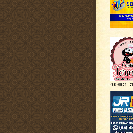
.
(83) 98824 – 7