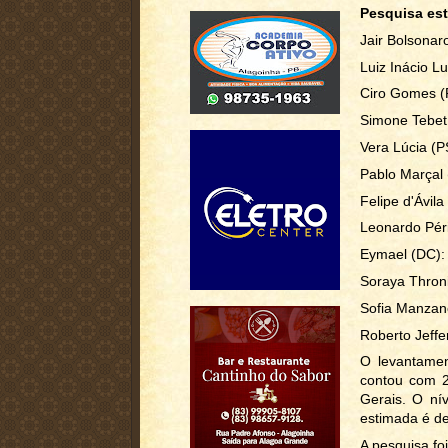
Pesquisa es
Jair Bolsonar
Luiz Inácio L
Ciro Gomes (
Simone Tebet
Vera Lúcia (
Pablo Marçal 
Felipe d'Ávil
Leonardo Péri
Eymael (DC):
Soraya Throni
Sofia Manzan
Roberto Jeff
O levantamen
contou com 2
Gerais. O ní
estimada é de
A pesquisa f