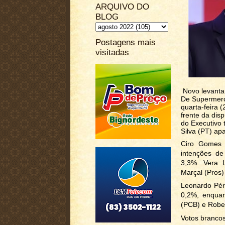
ARQUIVO DO
BLOG
Postagens mais
visitadas
Novo levanta
De Supermerc
quarta-feira 
frente da dis
do Executivo 
Silva (PT) a
Ciro Gomes 
intenções d
3,3%. Vera 
Marçal (Pros)
Leonardo Pér
0,2%, enquan
(PCB) e Robe
Votos brancos