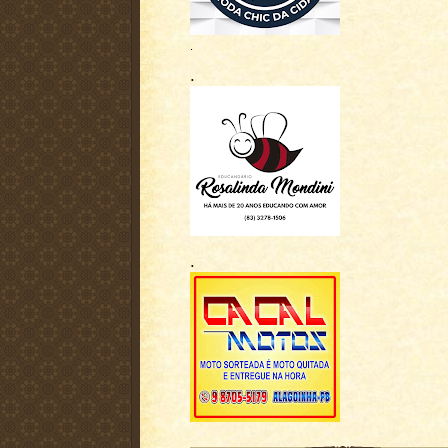
.
.
.