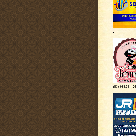
.
(83) 98824 – 7