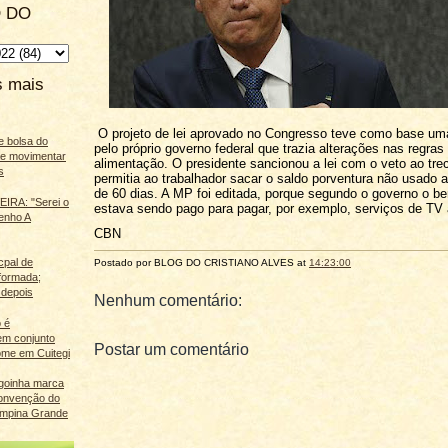
 DO
s mais
O projeto de lei aprovado no Congresso teve como base um
e bolsa do
pelo próprio governo federal que trazia alterações nas regras
ãe movimentar
alimentação. O presidente sancionou a lei com o veto ao tre
s
permitia ao trabalhador sacar o saldo porventura não usado 
de 60 dias. A MP foi editada, porque segundo o governo o be
IRA: "Serei o
estava sendo pago para pagar, por exemplo, serviços de TV 
enho A
CBN
cpal de
Postado por BLOG DO
CRISTIANO ALVES
at
14:23:00
eformada;
 depois
Nenhum comentário:
 é
m conjunto
Postar um comentário
ome em Cuitegi
agoinha marca
onvenção do
mpina Grande