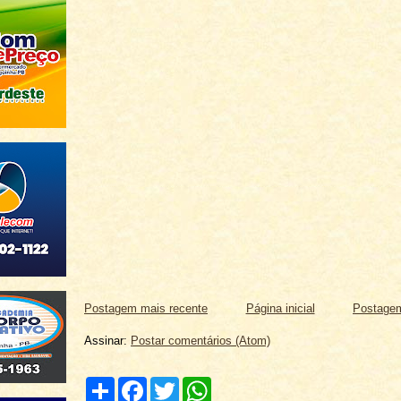
Postagem mais recente
Página inicial
Postagem
Assinar:
Postar comentários (Atom)
C
F
T
W
o
a
w
h