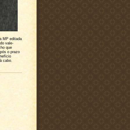
a MP editada
 do vale-
cho que
após o prazo
nefício
à cabo.