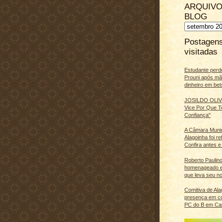
ARQUIVO
BLOG
Postagen
visitadas
Estudante perd
Prouni após m
dinheiro em bet
JOSILDO OLIVE
Vice Por Que T
Confiança"
A Câmara Muni
Alagoinha foi r
Confira antes e
Roberto Paulino
homenageado e
que leva seu n
Comitiva de Al
presença em c
PC do B em Ca