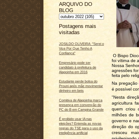
ARQUIVO DO
BLOG
Postagens mais
visitadas
JOSILDO OLIVEIRA: "Serei o
Vice Por Que Tenho A
Confiança"
O Bispo Dioc
foi vítima de 
Empresário pode ser
Nossa Senhor
candidato à prefeitura de
agressões for
Alagoinha em 2016
feita pelo reli
Estudante perde bolsa do
Na pregação o
Prouni após mãe movimentar
é possível com
dinheiro em bets
“Nesta direç
Comitiva de Alagoinha marca
agricultura f
presença em convenção do
quem criou 
PC do B em Campina Grande
milhões de br
É proibido usar IA nas
governo e naq
eleições? Entenda as novas
direção do op
regras do TSE para o uso da
cresceu mai
inteligência artificial
privilegiando 