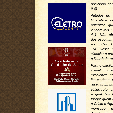
posiciona, so
9,6).
Atitudes de 
Guarabira, si
autêntico q
vulneráveis (
41). Não ob
desrespeitam
ao modelo do
16). Nesse 
silenciar a p
à liberdade re
Para o catoli
visível no 
excelência, 
lhe coube é, 
apascentando
válido retom
a qual, “os
Igreja; quem
a Cristo e Aq
mensagem de