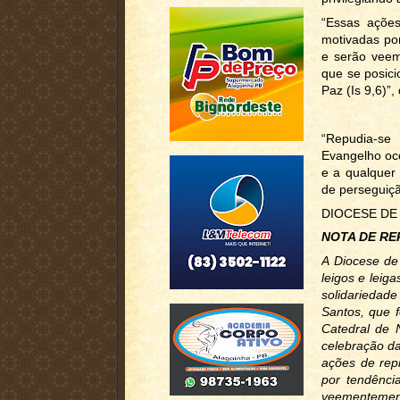
“Essas ações
motivadas por
e serão vee
que se posici
Paz (Is 9,6)”
“Repudia-se
Evangelho oc
e a qualquer 
de perseguiçã
DIOCESE DE
NOTA DE RE
A Diocese de 
leigos e leig
solidariedad
Santos, que f
Catedral de 
celebração d
ações de rep
por tendência
veementemen