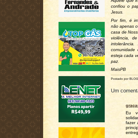
Aquele que lh
confiou o pa
Jesus.
Por fim, é im
não apenas o 
casa de Noss
violência, d
intolerânci
comunidade c
esteja cada v
paz.
MaisPB
Postado por BLO
Um comentá
graça
Eu v
solid
fazer
princ
entreg