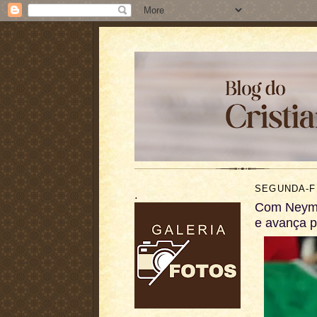
SEGUNDA-F
.
Com Neymar
e avança p