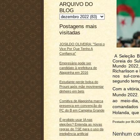
ARQUIVO DO
BLOG
Postagens mais
visitadas
JOSILDO OLIVEIRA: "Serei o
Vice Por Que Tenho A
Confiança"
A Seleção Bra
Coreia do Sul
Empresário pode ser
Mundo 2022, 
candidato à prefeitura de
Richarlison e
Alagoinha em 2016
nos sul-cor
segundo tem
Estudante perde bolsa do
Prouni após mãe movimentar
Com a vitória
dinheiro em bets
Mundo 2022. O
ao meio-dia,
Comitiva de Alagoinha marca
presença em convenção do
comandados d
PC do B em Campina Grande
Holanda, que 
É proibido usar IA nas
Postado por BLO
eleições? Entenda as novas
regras do TSE para o uso da
Nenhum com
inteligência artificial