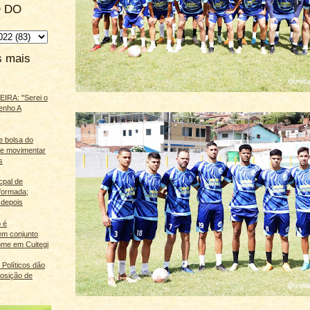
 DO
s mais
IRA: "Serei o
enho A
e bolsa do
ãe movimentar
s
cpal de
eformada;
 depois
 é
m conjunto
ome em Cuitegi
Políticos dão
osição de