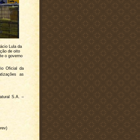
ácio Lula da
ção de oito
nte o governo
io Oficial da
atizações as
atural S.A. –
rev)