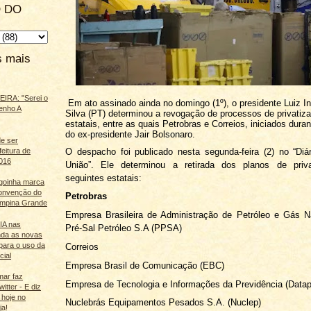
 DO
s mais
IRA: "Serei o
Em ato assinado ainda no domingo (1º), o presidente Luiz In
enho A
Silva (PT) determinou a revogação de processos de privatiza
estatais, entre as quais Petrobras e Correios, iniciados dura
do ex-presidente Jair Bolsonaro.
e ser
O despacho foi publicado nesta segunda-feira (2) no “Diár
feitura de
016
União”. Ele determinou a retirada dos planos de priv
seguintes estatais:
agoinha marca
onvenção do
Petrobras
mpina Grande
Empresa Brasileira de Administração de Petróleo e Gás N
 IA nas
Pré-Sal Petróleo S.A (PPSA)
nda as novas
para o uso da
Correios
cial
Empresa Brasil de Comunicação (EBC)
mar faz
Empresa de Tecnologia e Informações da Previdência (Datap
itter - E diz
 hoje no
Nuclebrás Equipamentos Pesados S.A. (Nuclep)
ja!