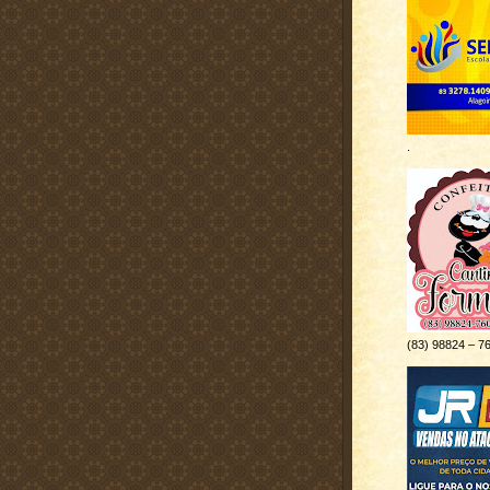
.
(83) 98824 – 7