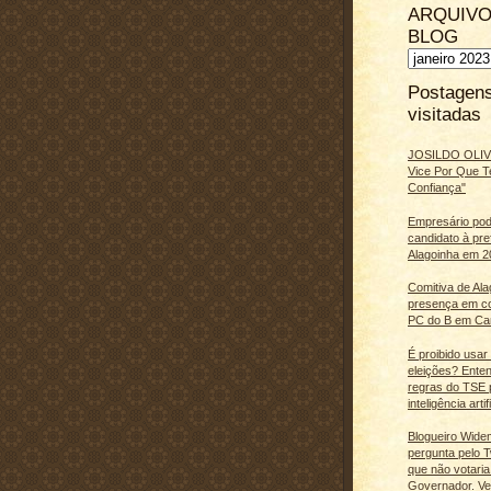
ARQUIVO
BLOG
Postagen
visitadas
JOSILDO OLIVE
Vice Por Que T
Confiança"
Empresário pod
candidato à pre
Alagoinha em 2
Comitiva de Al
presença em c
PC do B em Ca
É proibido usar
eleições? Ente
regras do TSE 
inteligência artifi
Blogueiro Wide
pergunta pelo Tw
que não votaria
Governador. Ve