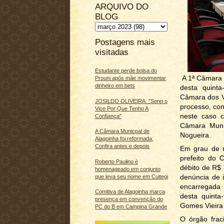
ARQUIVO DO
BLOG
Postagens mais
visitadas
Estudante perde bolsa do
A 1ª Câmara 
Prouni após mãe movimentar
dinheiro em bets
desta quinta
Câmara dos V
JOSILDO OLIVEIRA: "Serei o
processo, co
Vice Por Que Tenho A
neste caso 
Confiança"
Câmara Muni
A Câmara Municpal de
Nogueira.
Alagoinha foi reformada;
Confira antes e depois
Em grau de r
prefeito do 
Roberto Paulino é
débito de R$
homenageado em conjunto
denúncia de 
que leva seu nome em Cuitegi
encarregada
Comitiva de Alagoinha marca
desta quinta
presença em convenção do
Gomes Vieira 
PC do B em Campina Grande
O órgão frac