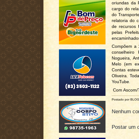
oriundas da 
cargo do rel
do Transport
relatoria do 
de recursos f
pelas Prefe
encaminhados
Compõem a 1
conselheiro
Nogueira, An
Melo (em exe
Contas estev
Oliveira. To
YouTube.
Com Ascom/
Postado por BLO
Nenhum com
Postar um 