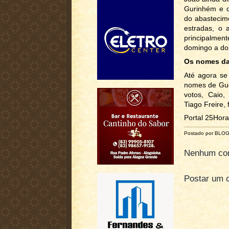
Gurinhém e d
do abastecim
estradas, o 
principalmen
domingo a dom
Os nomes da
Até agora se 
nomes de Gue
votos, Caio, 
Tiago Freire, 
Portal 25Hor
Postado por BLO
Nenhum com
Postar um 