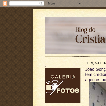
TERÇA-FEIR
.
João Gonça
tem credib
agentes pol