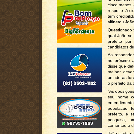
cinco meses j
respeito. A 
tem credibili
alfinetou João
Questionado s
qual João se
prefeito po
candidatos du
Ao responder
no próximo a
disse que def
melhor dever
unindo as for
o prefeito da 
“As oposições
seu nome co
entendiment
população. Te
prefeito, e 
pesquisa, 
comentou o d
João ainda d