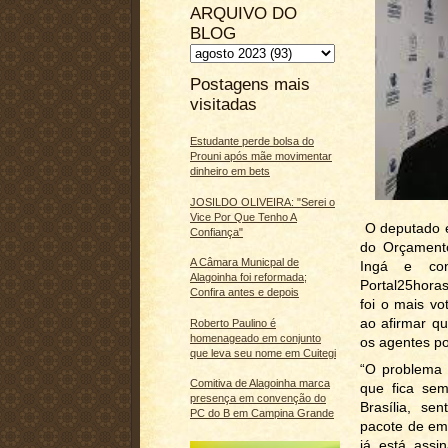
ARQUIVO DO
BLOG
Postagens mais
visitadas
Estudante perde bolsa do
Prouni após mãe movimentar
dinheiro em bets
JOSILDO OLIVEIRA: "Serei o
Vice Por Que Tenho A
O deputado e
Confiança"
do Orçamento
A Câmara Municpal de
Ingá e con
Alagoinha foi reformada;
Portal25hora
Confira antes e depois
foi o mais vo
ao afirmar qu
Roberto Paulino é
homenageado em conjunto
os agentes pol
que leva seu nome em Cuitegi
“O problema 
Comitiva de Alagoinha marca
que fica sem 
presença em convenção do
Brasília, se
PC do B em Campina Grande
pacote de eme
já está ass