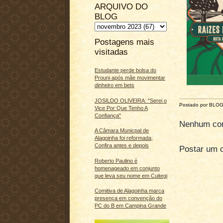
ARQUIVO DO
BLOG
Postagens mais
visitadas
Estudante perde bolsa do
Prouni após mãe movimentar
dinheiro em bets
JOSILDO OLIVEIRA: "Serei o
Postado por BLO
Vice Por Que Tenho A
Confiança"
Nenhum com
A Câmara Municpal de
Alagoinha foi reformada;
Confira antes e depois
Postar um 
Roberto Paulino é
homenageado em conjunto
que leva seu nome em Cuitegi
Comitiva de Alagoinha marca
presença em convenção do
PC do B em Campina Grande